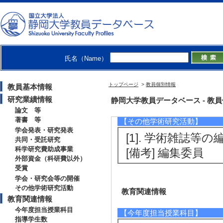
[1]. 静岡大学産学
[備考] 国立大学
【学会・研究会等の開催】
[1]. 日本養液栽
氏名（Name）
年9月)
トップページ
>
教員個別情報
教員基本情報
[役割] 責任者(議
研究業績情報
静岡大学教員データベース - 教員個別情
[備考] 養液栽培技
論文 等
著書 等
【その他学術研究活動】
学会発表・研究発表
[1]. 学術雑誌等の
共同・受託研究
科学研究費助成事業
[備考] 編集委員
外部資金（科研費以外）
受賞
学会・研究会等の開催
その他学術研究活動
教育関連情報
教育関連情報
今年度担当授業科目
【今年度担当授業科目】
指導学生数