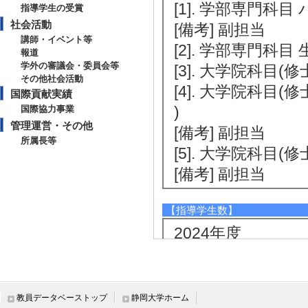
[1]. 学部専門科目
指導学生の受賞
社会活動
[備考] 副担当
講師・イベント等
[2]. 学部専門科目
報道
学外の審議会・委員会等
[3]. 大学院科目(
その他社会活動
[4]. 大学院科目(
国際貢献実績
)
国際協力事業
管理運営・その他
[備考] 副担当
所属長等
[5]. 大学院科目(
[備考] 副担当
【指導学生数】
2024年度
卒研指導学生数（3年
卒研指導学生数（4年
修士指導学生数 6 
教員データベーストップ
静岡大学ホーム