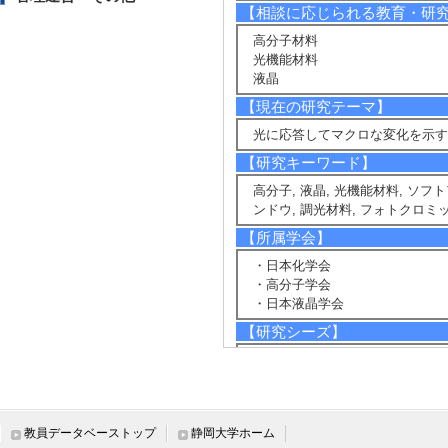
【相談に応じられる教育・研
高分子材料
光機能材料
液晶
【現在の研究テーマ】
光に応答してマクロな変化を示す
【研究キーワード】
高分子, 液晶, 光機能材料, ソ
ンドウ, 調光材料, フォトクロミ
【所属学会】
・日本化学会
・高分子学会
・日本液晶学会
【研究シーズ】
[1].
光に応答してマクロに変形す
ノテク
[2].
太陽光に応答して光の透過性
[分野] 4. 材料・ナノテク
教員データベーストップ
静岡大学ホーム
[3].
ナノレベルで規則的な構造を