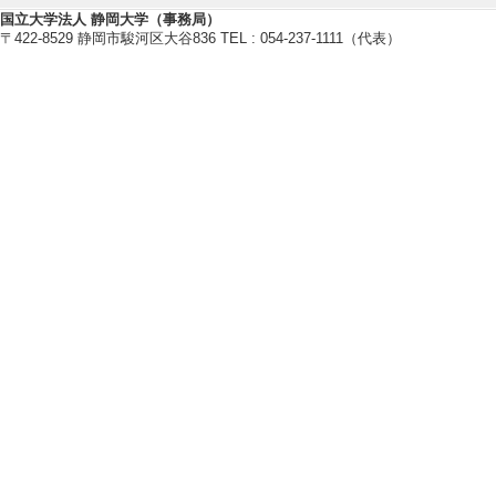
ナノテク
国立大学法人 静岡大学（事務局）
〒422-8529 静岡市駿河区大谷836 TEL : 054-237-1111（代表）
研究業績情報
【論文 等】
[1]. Bioinspired Ph
he Integrated Effe
Advanced Materia
有 [国際共著論文]
[責任著者・共著者
[著者] Ziqi Zhang, C
u Ube, Tomiki Iked
[2]. フォトク
液晶 29/4 231-