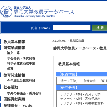
准教授
学術院工学領域 - 化学バイオ工
工学部 - 化学バイオ工学科
大学院総合科学技術研究科工学専攻
氏名（Name）
トップページ
>
教員個別情報
教員基本情報
研究業績情報
静岡大学教員データベース - 教員個別
論文 等
学会発表・研究発表
科学研究費助成事業
教員基本情報
受賞
【取得学位】
教育関連情報
今年度担当授業科目
博士（工学） 京都大学 2011
社会活動
【研究分野】
学外の審議会・委員会等
ナノテク・材料 - 高分子化学
国際貢献実績
ナノテク・材料 - 高分子材料
ナノテク・材料 - 有機機能材料
管理運営・その他