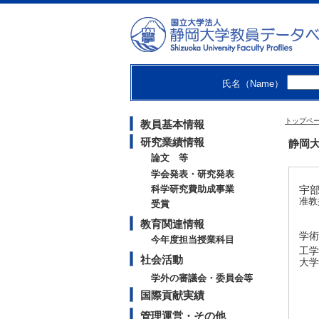
氏名（Name）
トップペ
教員基本情報
研究業績情報
静岡大
論文 等
学会発表・研究発表
科学研究費助成事業
宇部
准教
受賞
教育関連情報
学術
今年度担当授業科目
工学
社会活動
大学
学外の審議会・委員会等
国際貢献実績
管理運営・その他