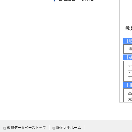
教
【
博
【
ナ
ナ
ナ
【
高
光
液
【
光
教員データベーストップ
静岡大学ホーム
【