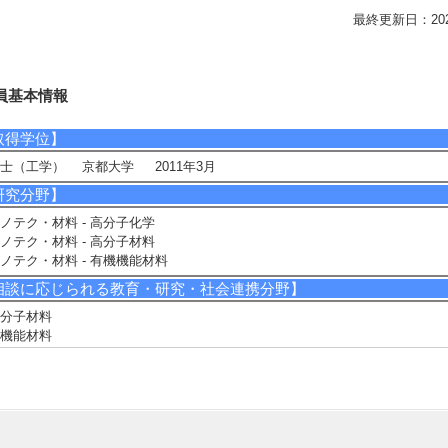
最終更新日：2026/0
員基本情報
取得学位】
士（工学） 京都大学 2011年3月
研究分野】
ノテク・材料 - 高分子化学
ノテク・材料 - 高分子材料
ノテク・材料 - 有機機能材料
相談に応じられる教育・研究・社会連携分野】
分子材料
機能材料
晶
現在の研究テーマ】
に応答してマクロな変化を示す高分子材料の開発
研究キーワード】