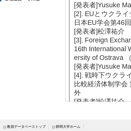
[発表者]Yusuke Ma
[2]. EUとウ
日本EU学会第46回
[発表者]松澤祐介
[3]. Foreign Exch
16th International
ersity of Ost
[発表者]Yusuke Ma
[4]. 戦時下ウ
比較経済体制学会 第
外
[発表者]松澤祐介
[5]. 中欧の小国開
北海道大学スラブ
「2.24から3年
教員データベーストップ
静岡大学ホーム