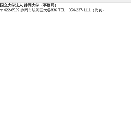
らの視点」 （202
国立大学法人 静岡大学（事務局）
〒422-8529 静岡市駿河区大谷836 TEL : 054-237-1111（代表）
[発表者]松澤祐介
[6]. COVID
比較経済体制学会第
[発表者]松澤祐介
[7]. 近年の欧
流行拡大の影響と
日本EU学会第43回
[発表者]松澤祐介
[8]. ウクライナ
証券経済学会第94回
[発表者]松澤祐介
[9]. ユーロ圏
日本EU学会第40
日本EU学会第40回