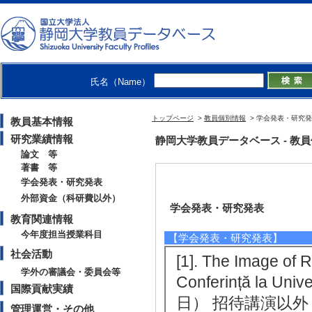
氏名（Name）
トップページ
>
教員個別情報
> 学会発表・研究
教員基本情報
研究業績情報
静岡大学教員データベース - 教員個別
論文 等
著書 等
学会発表・研究発表
外部資金（科研費以外）
学会発表・研究発表
教育関連情報
今年度担当授業科目
【学会発表・研究発表】
社会活動
[1]. The Image of 
学外の審議会・委員会等
Conferință la Uni
国際貢献実績
日） 招待講演以外
管理運営・その他