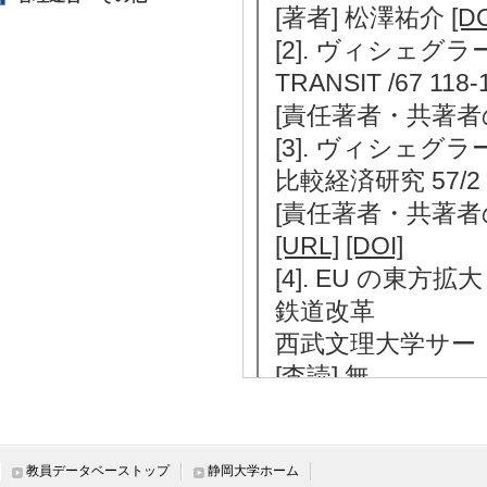
[著者] 松澤祐介
[DO
[2]. ヴィシェグ
TRANSIT /67 11
[責任著者・共著者
[3]. ヴィシェ
比較経済研究 57/2 2
[責任著者・共著者
[URL]
[DOI]
[4]. EU の東
鉄道改革
西武文理大学サー ビス
[査読] 無
[責任著者・共著者
[5]. 非ユーロ圏
をめぐって
教員データベーストップ
静岡大学ホーム