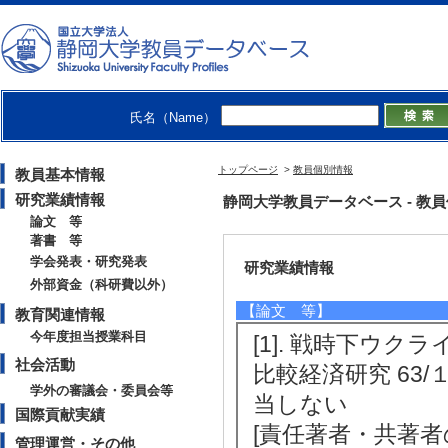
【研究キーワード】
金融政策 市場統合 通貨統合 
ド ハンガリー
【所属学会】
氏名（Name）
・比較経済体制学会
・日本金融学会
・日本EU学会
トップページ
>
教員個別情報
教員基本情報
研究業績情報
静岡大学教員データベース - 教員個別
論文 等
著書 等
学会発表・研究発表
研究業績情報
外部資金（科研費以外）
【論文 等】
教育関連情報
今年度担当授業科目
[1]. 戦時下ウ
社会活動
比較経済研究 63/１ 
学外の審議会・委員会等
当しない
国際貢献実績
[責任著者・共著者
管理運営・その他