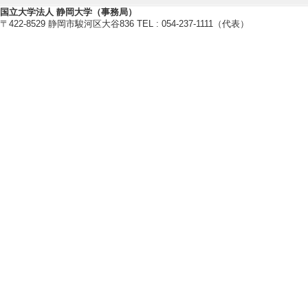
西武文理大学サー ビス
国立大学法人 静岡大学（事務局）
〒422-8529 静岡市駿河区大谷836 TEL : 054-237-1111（代表）
[査読] 無
[責任著者・共著者
【著書 等】
[1]. スロヴァキ
明石書店 （2023
[単著・共著・編著
[著者]長與, 進, 神
[2]. 新・世界の
旬報社 （2019年
[単著・共著・編著
[著者]仙石 学
[3]. The eurozone
s for Euro adoption