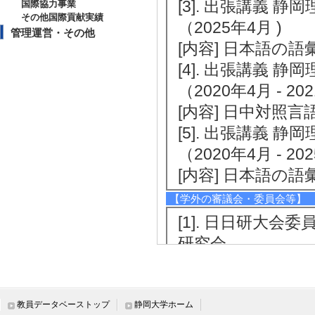
[3]. 出張講義 
国際協力事業
その他国際貢献実績
（2025年4月 )
管理運営・その他
[内容] 日本語の
[4]. 出張講義 
（2020年4月 - 20
[内容] 日中対照言
[5]. 出張講義 
（2020年4月 - 20
[内容] 日本語の語
【学外の審議会・委員会等】
[1]. 日日研大会委
研究会
[活動内容]大会
ど
教員データベーストップ
静岡大学ホーム