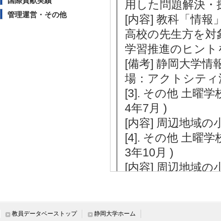
国際貢献実績
用した問題解決・探
管理運営・その他
[内容] 教科「情
高校の先生方を対
学習推進のヒント
[備考] 静岡大学
場：アクトシティ浜
[3]. その他 土曜
4年7月 )
[内容] 周辺地域
[4]. その他 土曜
3年10月 )
[内容] 周辺地域
【報道】
[1]. 新聞 静大情
3日)
教員データベーストップ
静岡大学ホーム