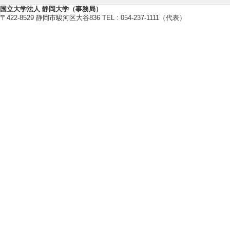
[概要]情報学部創
国立大学法人 静岡大学（事務局）
〒422-8529 静岡市駿河区大谷836 TEL : 054-237-1111（代表）
ターの公募・投票
[備考] 中日新聞社
国際貢献実績
管理運営・その他