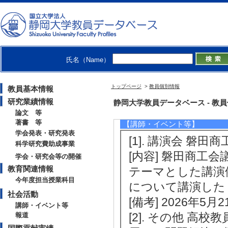
[3]. 学部専門
（2026年度 - 後期 
[備考] 副担当
[4]. 大学院科目(
氏名（Name）
[備考] 副担当
トップページ
>
教員個別情報
教員基本情報
研究業績情報
社会活動
静岡大学教員データベース - 教員個別情
論文 等
著書 等
【講師・イベント等】
学会発表・研究発表
[1]. 講演会 磐田
科学研究費助成事業
[内容] 磐田商工
学会・研究会等の開催
教育関連情報
テーマとした講演
今年度担当授業科目
について講演した
社会活動
[備考] 2026年
講師・イベント等
[2]. その他 
報道