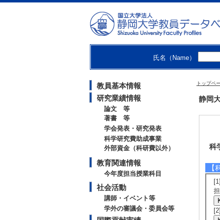
氏名（Name）
トップペ
教員基本情報
研究業績情報
静岡大
論文 等
著書 等
学会発表・研究発表
科学研究費助成事業
科
外部資金（科研費以外）
教育関連情報
【
今年度担当授業科目
[
社会活動
担
講師・イベント等
学外の審議会・委員会等
[