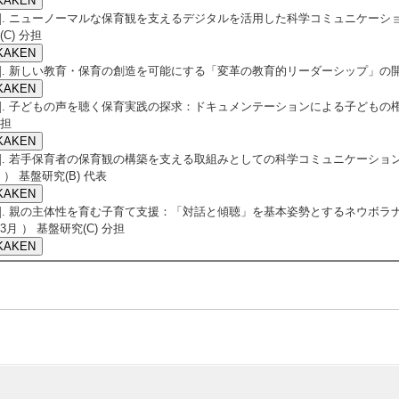
3]. ニューノーマルな保育観を支えるデジタルを活用した科学コミュニケーションの
(C) 分担
4]. 新しい教育・保育の創造を可能にする「変革の教育的リーダーシップ」の開発 （
5]. 子どもの声を聴く保育実践の探求：ドキュメンテーションによる子どもの権利の保
担
6]. 若手保育者の保育観の構築を支える取組みとしての科学コミュニケーションの場の
 ） 基盤研究(B) 代表
7]. 親の主体性を育む子育て支援：「対話と傾聴」を基本姿勢とするネウボラナースか
3月 ） 基盤研究(C) 分担