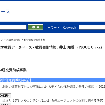
キーワード（Keyword）
ージ
>
教員個別情報
> 科学研究費助成事業
学教員データベース - 教員個別情報 : 井上 知香 （INOUE Chika）
学研究費助成事業
科学研究費助成事業】
1]. 北欧の保育制度および実践における子どもの権利保障の条件の探究 （ 2025年4月
2]. 幼児向けデジタルコンテンツにおけるAIエージェントの役割に関する研究 （ 2