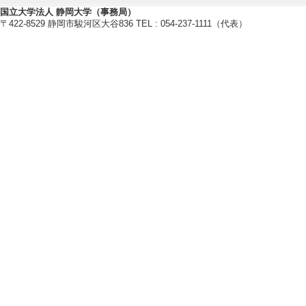
[単著・共著・編著等の別] 分担
国立大学法人 静岡大学（事務局）
[著者]井上知香
〒422-8529 静岡市駿河区大谷836 TEL : 054-237-1111（代表）
[7]. 生活事例から始める保育内
青踏社 （2014年）
[単著・共著・編著等の別] 分担
[著者]井上知香
[8]. 保育内容人間関係
大学図書出版 （2014年）
[単著・共著・編著等の別] 分担
[著者]井上知香