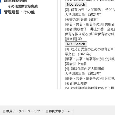
国際貢献実績
その他国際貢献実績
[2]. 保育内容「人間関係」 子
管理運営・その他
大学図書出版 （2024年）
[著書の別]著書（教育）
[単著・共著・編著等の別] 共編者
[著者]桃枝智子 井上知香 金允貞
保育を振り返る 第3章保育者が結ぶ
[担当頁] 30
[3]. 幼児と児童のための教育とI
学文社 （2023年）
[単著・共著・編著等の別] 分担
[著者]井上知香
[4]. 新版保育内容人間関係
大学図書出版 （2018年）
[単著・共著・編著等の別] 分担
[著者]井上知香
[5]. 幼稚園教諭養成課程をど
萌文書林 （2017年）
[単著・共著・編著等の別] 分担
[著者]井上知香
[6]. 生活事例から始める保育原理
教員データベーストップ
静岡大学ホーム
青踏社 （2015年）