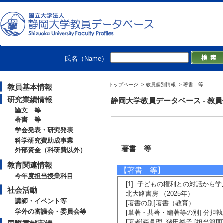
氏名（Name）
トップページ
>
教員個別情報
> 著書 等
教員基本情報
研究業績情報
静岡大学教員データベース - 教員個別
論文 等
著書 等
学会発表・研究発表
科学研究費助成事業
著書 等
外部資金（科研費以外）
教育関連情報
【著書 等】
今年度担当授業科目
[1]. 子どもの権利との対話から
社会活動
北大路書房 （2025年）
講師・イベント等
[著書の別]著書（教育）
学外の審議会・委員会等
[単著・共著・編著等の別] 分担
[著者]森眞理, 猪田裕子 [担当範囲