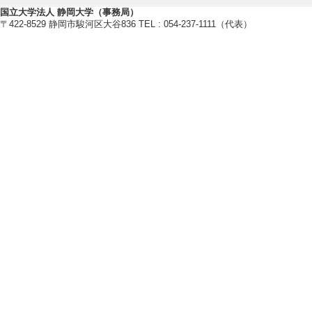
愛知淑徳大学論集. 福
国立大学法人 静岡大学（事務局）
〒422-8529 静岡市駿河区大谷836 TEL : 054-237-1111（代表）
[責任著者・共著者
[5]. みんなの
/ - （2023年） [査
[責任著者・共著者
[著者] 井上知香, 
【著書 等】
[1]. 子どもの権利との対話から
北大路書房 （2025年）
[著書の別]著書（教育）
[単著・共著・編著等の別] 分担
[著者]森眞理, 猪田裕子 [担当範囲
[2]. 保育内容「人間関係」 子
大学図書出版 （2024年）
[著書の別]著書（教育）
[単著・共著・編著等の別] 共編者
[著者]桃枝智子 井上知香 金允貞