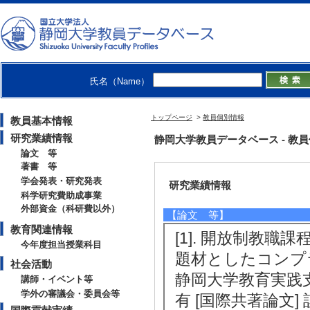
人文・社会 - 教育学
【所属学会】
・日本保育学会
・日本こども学会
・日本教師教育学会
氏名（Name）
・OMEP日本委員会
・日本家政学会
トップページ
>
教員個別情報
教員基本情報
研究業績情報
静岡大学教員データベース - 教員個別
論文 等
著書 等
学会発表・研究発表
研究業績情報
科学研究費助成事業
外部資金（科研費以外）
【論文 等】
教育関連情報
[1]. 開放制教
今年度担当授業科目
題材としたコンプ
社会活動
静岡大学教育実践支援セ
講師・イベント等
学外の審議会・委員会等
有 [国際共著論文]