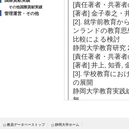
国際貢献実績
[責任著者・共著者
その他国際貢献実績
[著者] 金子泰之
管理運営・その他
[2]. 就学前教
ンランドの教育思
比較による検討
静岡大学教育研究 20/
[責任著者・共著者
[著者] 井上, 知香,
[3]. 学校教育
の展開
静岡大学教育実践総合セ
無
[責任著者・共著者
[著者] 井上 知香,
[4]. 教師の実
教員データベーストップ
静岡大学ホーム