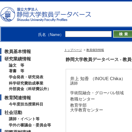
氏名（Name）
トップページ
>
教員個別情報
教員基本情報
研究業績情報
静岡大学教員データベース - 教員個別
論文 等
著書 等
学会発表・研究発表
井上 知香 （INOUE Chika）
科学研究費助成事業
講師
外部資金（科研費以外）
学術院融合・グローバル領域
教育関連情報
教職センター
今年度担当授業科目
教育学部
大学教育センター
社会活動
講師・イベント等
学外の審議会・委員会等