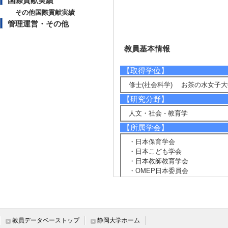
国際貢献実績
その他国際貢献実績
管理運営・その他
教員基本情報
【取得学位】
修士(社会科学) お茶の水女子大
【研究分野】
人文・社会 - 教育学
【所属学会】
・日本保育学会
・日本こども学会
・日本教師教育学会
・OMEP日本委員会
・日本家政学会
教員データベーストップ
静岡大学ホーム