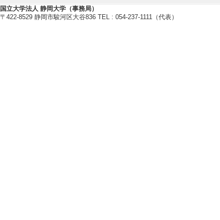
国立大学法人 静岡大学（事務局）
研究業績情報
〒422-8529 静岡市駿河区大谷836 TEL : 054-237-1111（代表）
【論文 等】
[1]. 開放制教
題材としたコンプ
静岡大学教育実践支援セ
有 [国際共著論文]
[責任著者・共著者
[著者] 金子泰之
[2]. 就学前教
ンランドの教育思
比較による検討
静岡大学教育研究 20/
[責任著者・共著者
[著者] 井上, 知香,