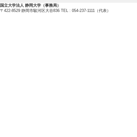
国立大学法人 静岡大学（事務局）
研究業績情報
〒422-8529 静岡市駿河区大谷836 TEL : 054-237-1111（代表）
【論文 等】
[1]. 開放制教
題材としたコンプ
静岡大学教育実践支援セ
有 [国際共著論文]
[責任著者・共著者
[著者] 金子泰之
[2]. 就学前教
ンランドの教育思
比較による検討
静岡大学教育研究 20/
[責任著者・共著者
[著者] 井上, 知香,