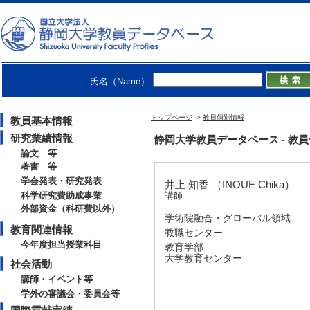
氏名（Name）
トップページ
>
教員個別情報
教員基本情報
研究業績情報
静岡大学教員データベース - 教員個別
論文 等
著書 等
学会発表・研究発表
井上 知香 （INOUE Chika）
科学研究費助成事業
講師
外部資金（科研費以外）
学術院融合・グローバル領域
教育関連情報
教職センター
今年度担当授業科目
教育学部
大学教育センター
社会活動
講師・イベント等
学外の審議会・委員会等