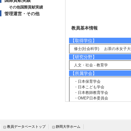
国際貢献実績
その他国際貢献実績
管理運営・その他
教員基本情報
【取得学位】
修士(社会科学) お茶の水女子大
【研究分野】
人文・社会 - 教育学
【所属学会】
・日本保育学会
・日本こども学会
・日本教師教育学会
・OMEP日本委員会
・日本家政学会
教員データベーストップ
静岡大学ホーム