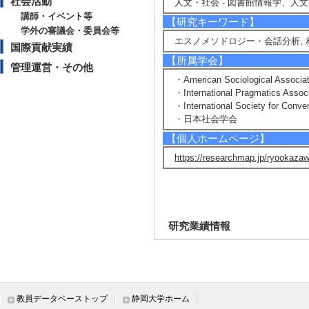
社会活動
人文・社会 - 図書館情報学、人
講師・イベント等
【研究キーワード】
学外の審議会・委員会等
エスノメソドロジー・会話分析, 相
国際貢献実績
【所属学会】
管理運営・その他
・American Sociological Associat
・International Pragmatics Associ
・International Society for Conve
・日本社会学会
【個人ホームページ】
https://researchmap.jp/ryookaza
研究業績情報
【論文 等】
[1]. Reference Dis
ese Medial Deictic 
教員データベーストップ
静岡大学ホーム