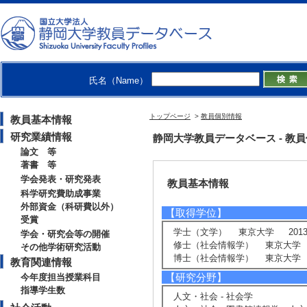
助教
学術院情報学領域 - 情報社会学
情報学部 - 情報社会学科
大学院総合科学技術研究科情報学
氏名（Name）
トップページ
>
教員個別情報
教員基本情報
研究業績情報
静岡大学教員データベース - 教員個別
論文 等
著書 等
学会発表・研究発表
教員基本情報
科学研究費助成事業
外部資金（科研費以外）
【取得学位】
受賞
学士（文学） 東京大学 2013
学会・研究会等の開催
修士（社会情報学） 東京大学 2
その他学術研究活動
博士（社会情報学） 東京大学 2
教育関連情報
【研究分野】
今年度担当授業科目
指導学生数
人文・社会 - 社会学