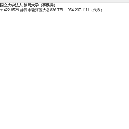
Human Studies o
国立大学法人 静岡大学（事務局）
〒422-8529 静岡市駿河区大谷836 TEL : 054-237-1111（代表）
該当しない
[責任著者・共著者
[著者] Aug Nishiza
[2]. When “friends”
ces in the context 
Discourse Studie
文] 該当しない
[責任著者・共著者
[著者] Ryo Okaza
[3]. The synchronize
and instructed act
Language & Comm
共著論文] 該当し
[責任著者・共著者