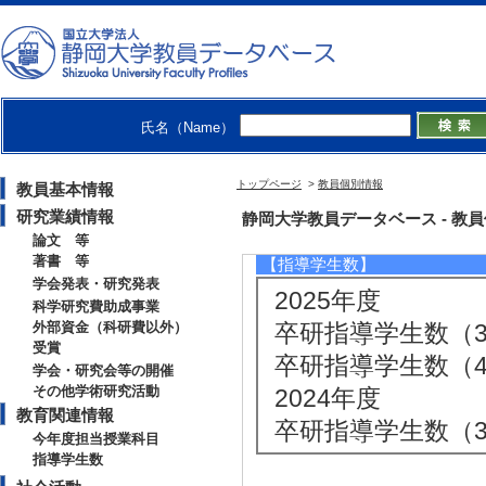
【今年度担当授業科目】
[1]. 学部専門科目
[2]. 学部専門科目
[3]. 全学教育科目
氏名（Name）
[4]. 全学教育科目
[5]. 学部専門科目 
トップページ
>
教員個別情報
教員基本情報
[備考] 副担当
研究業績情報
静岡大学教員データベース - 教員個別
論文 等
著書 等
【指導学生数】
学会発表・研究発表
2025年度
科学研究費助成事業
外部資金（科研費以外）
卒研指導学生数（3年
受賞
卒研指導学生数（4年
学会・研究会等の開催
その他学術研究活動
2024年度
教育関連情報
卒研指導学生数（3年
今年度担当授業科目
指導学生数