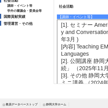
社会活動
講師・イベント等
社会活動
学外の審議会・委員会等
国際貢献実績
【講師・イベント等】
管理運営・その他
[1]. セミナー America
y and Conversatio
年3月 )
[内容] Teaching EMCA
Languages
[2]. 公開講座 
続」 （2025年11月
[3]. その他 静
ミニ講義 （2024年
[内容] 講義題目
おける沈黙と情報
[4]. セミナー 
教員データベーストップ
静岡大学ホーム