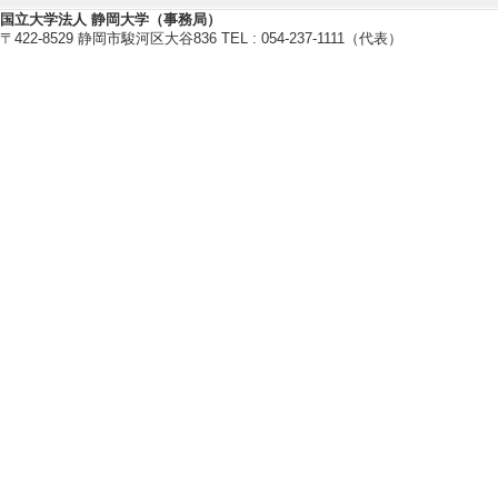
する: 研究の位置づ
国立大学法人 静岡大学（事務局）
〒422-8529 静岡市駿河区大谷836 TEL : 054-237-1111（代表）
[5]. セミナー
ストの分析」 （201
【学外の審議会・委員会等】
[1]. エスノメ
5年11月 ) [団
[2]. Graduate St
体名] American Soci
logy and Conversat
[3]. Scientific 
名] International I
nalysis
[4]. エスノメ
（2023年11月 -
分析研究会