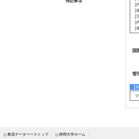
特記事項
[
[
[
[
[
国
管
【
マ
教員データベーストップ
静岡大学ホーム