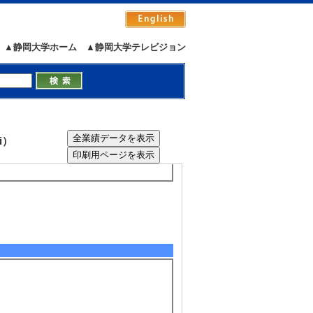
動態予測 （2024年7月 - 2026年
ェクト研究所⻑育成プログラム [担当区分]
▲静岡大学ホーム
▲静岡大学テレビジョン
i）