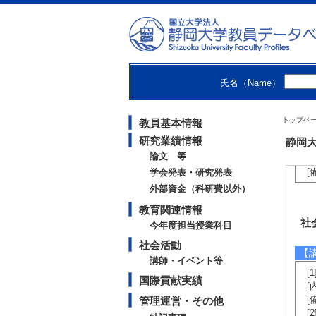
[
3
研
教
氏名（Name）
【
トップペ
教員基本情報
[
研究業績情報
静岡大
[
論文 等
[
[
学会発表・研究発表
外部資金（科研費以外）
教育関連情報
社
今年度担当授業科目
社会活動
【
講師・イベント等
[
国際貢献実績
[
[
管理運営・その他
[