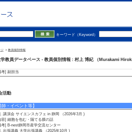
4]. 駿河湾ブルーオーシャン研究所：微生物生態系から紐解く海洋水産資源の生産性と
月 ) [提供機関] 静岡大学研究戦略室 [制度名] 次世代研究者のためのプロジ
究代表者
育関連情報
キーワード（Keyword）
今年度担当授業科目】
ージ
>
教員個別情報
1]. 学部専門科目 安全管理 （2026年度 - 後期 )
学教員データベース - 教員個別情報 : 村上 博紀 （Murakami Hirok
備考] 副担当
2]. 学部専門科目 遺伝資源・知的財産権論 （2026年度 - 後期 )
備考] 副担当
会活動
講師・イベント等】
1]. 講演会 サイエンスカフェ in 静岡 （2026年3月 )
内容] 細胞を包む・隔てる膜の話
備考] B-nest静岡市産学交流センター
2]. 出張講義 大学出張講義 （2025年10月 )