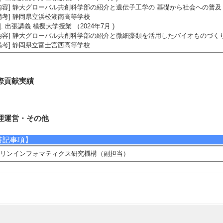
内容] 静大グローバル共創科学部の紹介と遺伝子工学の 基礎から社会への普及
備考] 静岡県立浜松湖南高等学校
3]. 出張講義 模擬大学授業 （2024年7月 )
内容] 静大グローバル共創科学部の紹介と微細藻類を活用したバイオものづく
備考] 静岡県立富士宮西高等学校
際貢献実績
理運営・その他
特記事項】
リンインフォマティクス研究機構（副担当）