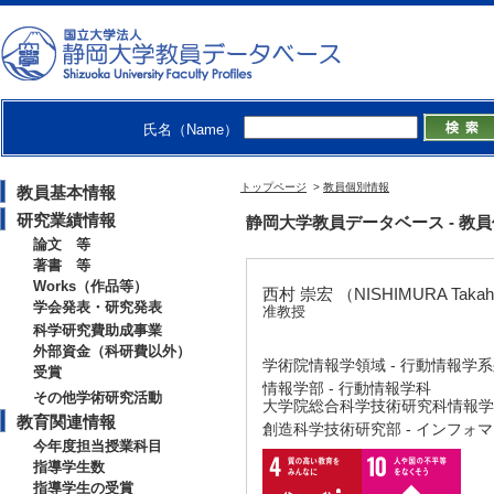
氏名（Name）
トップページ
>
教員個別情報
教員基本情報
研究業績情報
静岡大学教員データベース - 教員個別情
論文 等
著書 等
Works（作品等）
西村 崇宏 （NISHIMURA Takah
学会発表・研究発表
准教授
科学研究費助成事業
外部資金（科研費以外）
学術院情報学領域 - 行動情報学
受賞
情報学部 - 行動情報学科
その他学術研究活動
大学院総合科学技術研究科情報学専
教育関連情報
創造科学技術研究部 - インフォ
今年度担当授業科目
指導学生数
指導学生の受賞