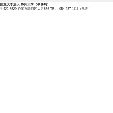
教育データやICTの利活用
国立大学法人 静岡大学（事務局）
〒422-8529 静岡市駿河区大谷836 TEL : 054-237-1111（代表）
【研究キーワード】
ヒューマンインタフェース, 感性情
教育
【所属学会】
・情報処理学会
・日本感性工学会
【個人ホームページ】
・
https://sites.google.com/view/n
・
https://sites.google.com/view/n
研究業績情報
【論文 等】
[1]. 正円のト
の筆記性の比較