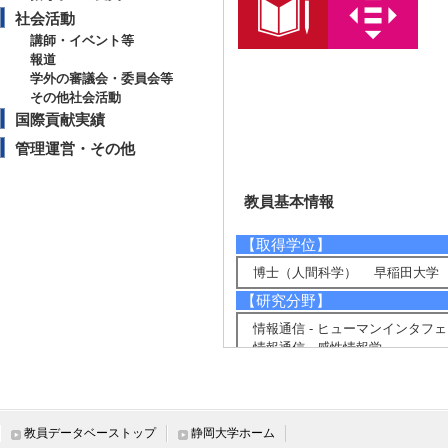
社会活動
講師・イベント等
報道
学外の審議会・委員会等
その他社会活動
国際貢献実績
管理運営・その他
教員基本情報
【取得学位】
博士（人間科学） 早稲田大学 2
【研究分野】
情報通信 - ヒューマンインタフ
情報通信 - 感性情報学
人文・社会 - 教育工学
【現在の研究テーマ】
インタフェースデザイン
教員データベーストップ
静岡大学ホーム
アクセシビリティ