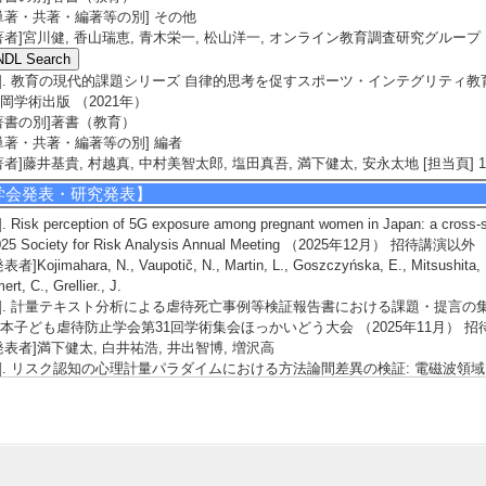
単著・共著・編著等の別] その他
著者]宮川健, 香山瑞恵, 青木栄一, 松山洋一, オンライン教育調査研究グループ
3]. 教育の現代的課題シリーズ 自律的思考を促すスポーツ・インテグリティ
岡学術出版 （2021年）
著書の別]著書（教育）
単著・共著・編著等の別] 編者
著者]藤井基貴, 村越真, 中村美智太郎, 塩田真吾, 満下健太, 安永太地 [担当頁] 11
学会発表・研究発表】
]. Risk perception of 5G exposure among pregnant women in Japan: a cross-s
025 Society for Risk Analysis Annual Meeting （2025年12月） 招待講演以外
表者]Kojimahara, N., Vaupotič, N., Martin, L., Goszczyńska, E., Mitsushita, 
ert, C., Grellier., J.
2]. 計量テキスト分析による虐待死亡事例等検証報告書における課題・提言の
本子ども虐待防止学会第31回学術集会ほっかいどう大会 （2025年11月） 
発表者]満下健太, 白井祐浩, 井出智博, 増沢高
3]. リスク認知の心理計量パラダイムにおける方法論間差異の検証: 電磁波領
84回日本公衆衛生学会総会 （2025年10月） 招待講演以外
発表者]満下健太, 小島原典子
4]. 保護歴のある子どもの虐待死の未然防止に向けた方策に関する検討-検証報
本子ども虐待防止学会第30回学術集会かがわ大会 （2024年12月） 招待講演
発表者]井出智博, 満下健太, 白井祐浩, 増沢高