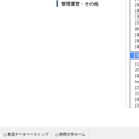
管理運営・その他
[
[
[
静
[
[
[
【
[1
2
[発
hm
[
日
[
[
第
[
[
日
教員データベーストップ
静岡大学ホーム
[