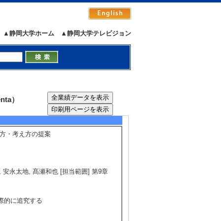
e of naturalness and immediacy of effect
▲静岡大学ホーム
▲静岡大学テレビジョン
c Paradigmによる検討
nta）
5/23
全件表示
見方・考え方の提案
 安永太地, 髙瀬和也 [担当範囲] 第9章
学際的に追究する