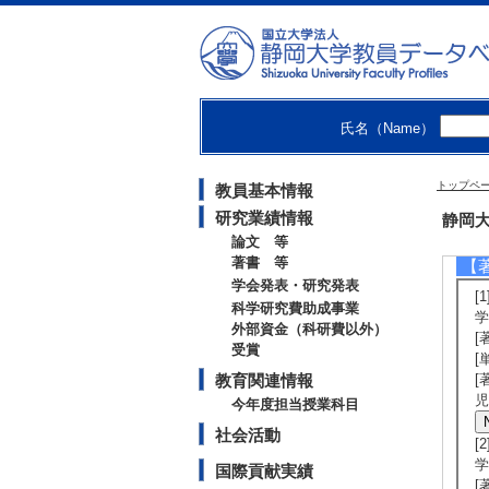
[
[
[4
in
R
[
氏名（Name）
[著
[
体
トップペ
教員基本情報
[
[
研究業績情報
静岡大
論文 等
著書 等
【
学会発表・研究発表
[
科学研究費助成事業
学
外部資金（科研費以外）
[
受賞
[
教育関連情報
[
児
今年度担当授業科目
社会活動
[
学
国際貢献実績
[