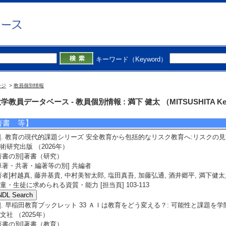
責任著者・共著者の別] 共著者
著者] 安永太地, 満下健太, 上田大介, 塩田真吾
[DOI]
]. Dynamics of risk perception altered by cognitive hazard typification: A cas
 Japan
isk Analysis 45/9 2580-2596 （2025年） [査読] 有 [国際共著論文] 該当しない
責任著者・共著者の別] 責任著者
キーワード（Keyword）
者] Mitsushita, K., Murakoshi, S.
[DOI]
5]. 小学校の体育的活動に対する教員と保護者のリスク認知の相違：Psychometri
育学研究 70/ 157-173 （2025年） [査読] 有 [国際共著論文] 該当しない
ージ
>
教員個別情報
責任著者・共著者の別] 責任著者
著者] 満下健太, 村越真, 胸組稜加
[DOI]
学教員データベース - 教員個別情報 : 満下 健太 （MITSUSHITA Ke
著書 等】
1]. 教育の現代的課題シリーズ 安全教育から包括的なリスク教育へ:リスクの
術研究出版 （2026年）
著書の別]著書（研究）
単著・共著・編著等の別] 共編者
著者]村越真, 藤井基貴, 中村美智太郎, 塩田真吾, 加藤弘通, 酒井郷平, 満下健太,
童・生徒に求められる資質・能力 [担当頁] 103-113
2]. 早稲田教育ブックレット 33 ＡＩは教育をどう変える？: 可能性と課題を
文社 （2025年）
著書の別]著書（教育）