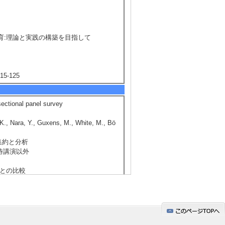
教育:理論と実践の構築を目指して
5-125
ectional panel survey
K., Nara, Y., Guxens, M., White, M., Bö
集約と分析
招待講演以外
域との比較
告書の分析を通して-
以外