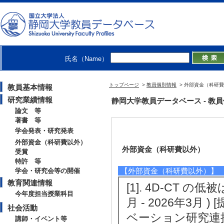
氏名（Name）
トップページ
>
教員個別情報
> 外部資金（科研
教員基本情報
研究業績情報
静岡大学教員データベース - 教員個別情
論文 等
著書 等
学会発表・研究発表
外部資金（科研費以外）
外部資金（科研費以外）
受賞
特許 等
【外部資金（科研費以外）】
学会・研究会等の開催
教育関連情報
[1]. 4D-CT 
今年度担当授業科目
月 - 2026年3月
社会活動
ベーション研究連携
講師・イベント等