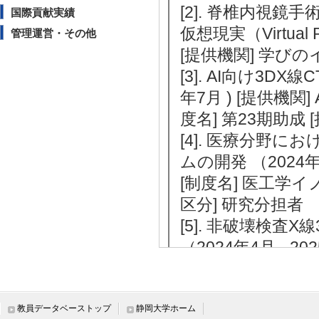
[2]. 脊椎内視
国際貢献実績
仮想現実（Virtual 
管理運営・その他
[提供機関] 学び
[3]. AI向け3DX
年7月 ) [提供機
度名] 第23期助成 
[4]. 医療分野
ムの開発 （2024年
[制度名] 医工学
区分] 研究分担者
[5]. 非破壊検査X線
（2024年4月 - 
度名] 科学技術研究
[6]. Virtual Psych
Haptics （202
教員データベーストップ
静岡大学ホーム