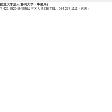
究拠点 [制度名] 
国立大学法人 静岡大学（事務局）
〒422-8529 静岡市駿河区大谷836 TEL : 054-237-1111（代表）
担者
[7]. 診断・治
示システム開発 （20
学共同研究拠点 [制
研究分担者
[8]. 術中透視
化手法の開発 （202
共同研究拠点 [制度
研究分担者
[9]. CNN/A
月 - 2025年3月
促進費 [担当区分]
[10]. 複合現実(M
に向けた基盤技術の構築