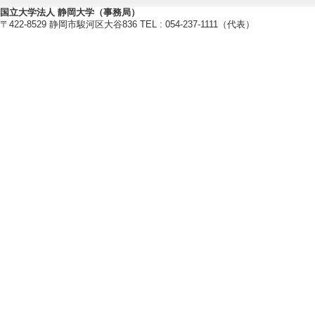
[備考] Research Pre
国立大学法人 静岡大学（事務局）
〒422-8529 静岡市駿河区大谷836 TEL : 054-237-1111（代表）
in Language Educ
e Education) SIG c
[4]. Student Feedb
essions for Study
PanSIG 2025 C
[発表者]Akiko Choch
[URL]
[備考] Poster Prese
of International St
[5]. Students' bel
JALT2024 Inter
以外
[発表者]Akiko Choch
[URL]