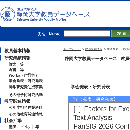
氏名（Name）
トップページ
>
教員個別情報
> 学会発表・研究
教員基本情報
研究業績情報
静岡大学教員データベース - 教員個別
論文 等
著書 等
Works（作品等）
学会発表・研究発表
学会発表・研究発表
科学研究費助成事業
その他学術研究活動
【学会発表・研究発表】
教育関連情報
[1]. Factors for E
今年度担当授業科目
その他教育関連情報
Text Analysis
社会活動
PanSIG 2026 C
講師・イベント等