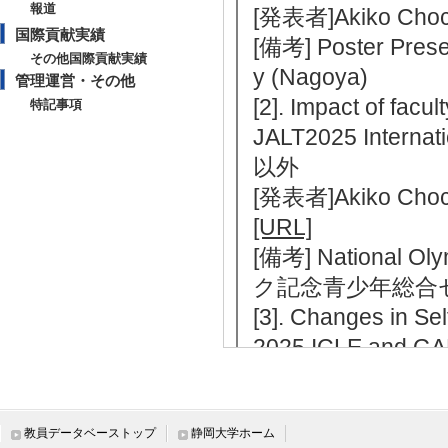
報道
[発表者]Akiko Choc
国際貢献実績
[備考] Poster Prese
その他国際貢献実績
y (Nagoya)
管理運営・その他
[2]. Impact of facu
特記事項
JALT2025 Inter
以外
[発表者]Akiko Choc
[URL]
[備考] National O
ク記念青少年総合
[3]. Changes in Se
2025 ICLE and GA
年9月13日） 招
[発表者]Akiko Choc
[URL]
教員データベーストップ
静岡大学ホーム