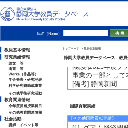
ない層も含まれる
課題や魅力に目を
ことも期待される
[備考] 常葉大学
氏名（Name）
【報道】
[1]. 新聞 グ
トップページ
>
教員個別情報
教員基本情報
強化 (2026年3月7
研究業績情報
静岡大学教員データベース - 教員個別
論文 等
[概要]2025年
著書 等
事業の一部として
Works（作品等）
学会発表・研究発表
[備考] 静岡新聞
科学研究費助成事業
その他学術研究活動
教育関連情報
国際貢献実績
今年度担当授業科目
その他教育関連情報
【その他国際貢献実績】
社会活動
講師・イベント等
[1]. グアム経