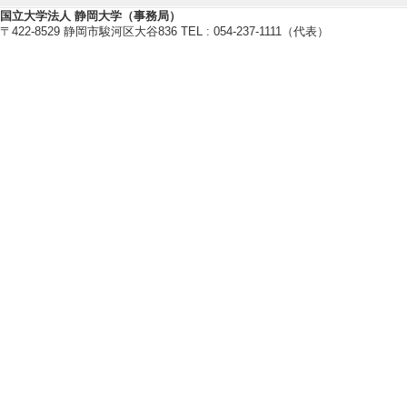
者] アスク出版社 
国立大学法人 静岡大学（事務局）
本語能力試験のオ
〒422-8529 静岡市駿河区大谷836 TEL : 054-237-1111（代表）
中の文法、短文・
（課題理解、ポイ
問題を第一回模試
媒体] アスク出
【学会発表・研究発表】
[1]. Factors for E
Text Analysis
PanSIG 2026 C
[発表者]Akiko Choc
[備考] Poster Prese
y (Nagoya)
[2]. Impact of facu
JALT2025 Inter