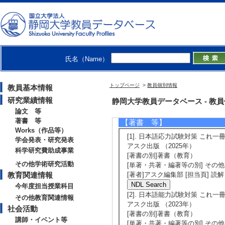
[5]. Studentsʼ Part
ms in the First Yea
e and Innovation a
Journal of Shizuo
氏名（Name）
読] 有 [国際共著
[責任著者・共著者
トップページ
>
教員個別情報
教員基本情報
[著者] Akiko Choch
研究業績情報
静岡大学教員データベース - 教員個別
論文 等
著書 等
【著書 等】
Works（作品等）
[1]. 日本語応力試験対策 これ一冊
学会発表・研究発表
アスク出版 （2025年）
科学研究費助成事業
[著書の別]著書（教育）
その他学術研究活動
[単著・共著・編著等の別] その他
教育関連情報
[著者]アスク編集部 [担当頁]
今年度担当授業科目
[2]. 日本語能力試験対策 これ一冊
その他教育関連情報
アスク出版 （2023年）
社会活動
[著書の別]著書（教育）
講師・イベント等
[単著・共著・編著等の別] その他