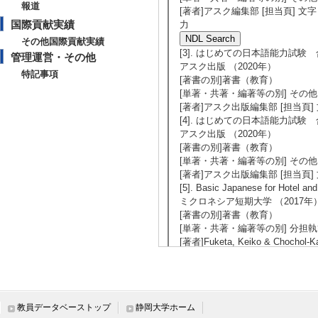
報道
[著者]アスク編集部 [担当頁]
国際貢献実績
力
その他国際貢献実績
[3]. はじめての日本語能力試験 
管理運営・その他
アスク出版 （2020年）
特記事項
[著書の別]著書（教育）
[単著・共著・編著等の別] その他
[著者]アスク出版編集部 [担当
[4]. はじめての日本語能力試験 
アスク出版 （2020年）
[著書の別]著書（教育）
[単著・共著・編著等の別] その他
[著者]アスク出版編集部 [担当
[5]. Basic Japanese for Hotel an
ミクロネシア短期大学 （2017年
[著書の別]著書（教育）
[単著・共著・編著等の別] 分担
[著者]Fuketa, Keiko & Chochol-K
【Works（作品等）】
[1]. 日本語能力試
教員データベーストップ
静岡大学ホーム