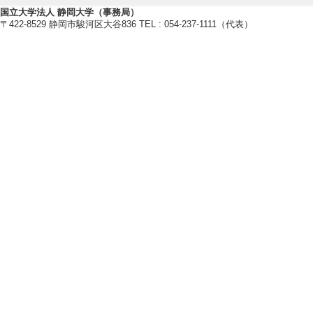
https://g-omr.github.io/
国立大学法人 静岡大学（事務局）
〒422-8529 静岡市駿河区大谷836 TEL : 054-237-1111（代表）
研究業績情報
【論文 等】
[1]. 発達障害
本の研究動向: 系
情報処理学会論文誌 66
論文] 該当しない
[責任著者・共著者
[著者] 宮﨑仁，
結衣，小原匠，村
[DOI]
[2]. 拡張操作