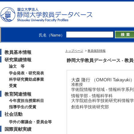
氏名（Name）
トップページ
>
教員個別情報
教員基本情報
研究業績情報
静岡大学教員データベース - 教員個別情
論文 等
学会発表・研究発表
科学研究費助成事業
大森 隆行 （OMORI Takayuki
准教授
受賞
学術院情報学領域 - 情報科学系列
教育関連情報
情報学部 - 情報科学科
大学院総合科学技術研究科情報学
今年度担当授業科目
創造科学技術研究部
指導学生の受賞
社会活動
学外の審議会・委員会等
国際貢献実績