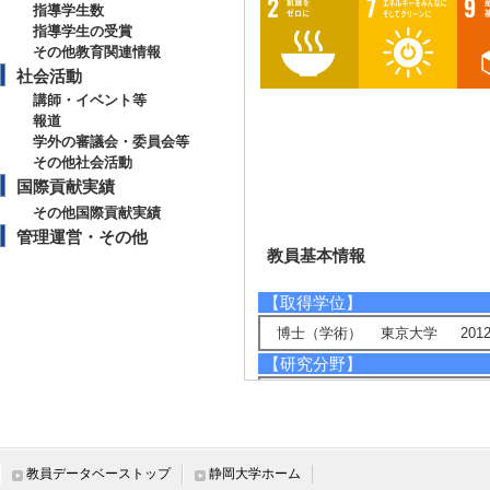
指導学生数
指導学生の受賞
その他教育関連情報
社会活動
講師・イベント等
報道
学外の審議会・委員会等
その他社会活動
国際貢献実績
その他国際貢献実績
管理運営・その他
教員基本情報
【取得学位】
博士（学術） 東京大学 2012
【研究分野】
環境・農学 - 循環型社会システム
環境・農学 - 環境負荷低減技術
ライフサイエンス - 植物分子、
ライフサイエンス - 構造生物化学
教員データベーストップ
静岡大学ホーム
【相談に応じられる教育・研