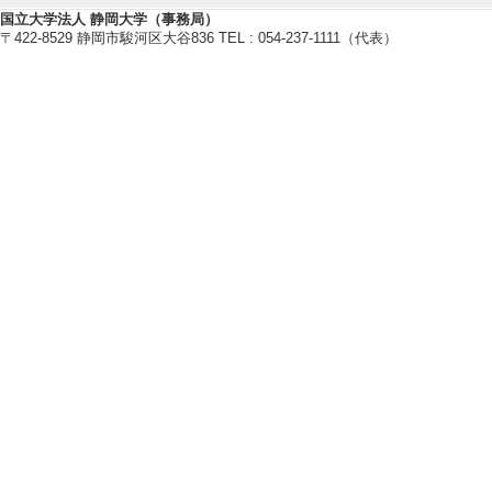
国立大学法人 静岡大学（事務局）
藻類バイオマス
〒422-8529 静岡市駿河区大谷836 TEL : 054-237-1111（代表）
光合成
バイオレメディエーション
【現在の研究テーマ】
藻類バイオマスおよび物質生産に
光合成光捕集機構の機能構造研究
【研究キーワード】
光合成, 微細藻類, バイオテクノロ
【所属学会】
・日本光合成学会
・日本植物生理学会
・日本水環境学会
・日本水処理生物学会
・日本生物工学会
【個人ホームページ】
https://nagaolab.wixsite.com/web
【研究シーズ】