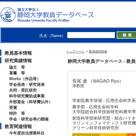
氏名（Name）
トップページ
>
教員個別情報
教員基本情報
研究業績情報
静岡大学教員データベース - 教員個別
論文 等
著書 等
Works（作品等）
長尾 遼 （NAGAO Ryo）
学会発表・研究発表
准教授
共同・受託研究
科学研究費助成事業
学術院農学領域 - 応用生命科学
外部資金（科研費以外）
農学部 - 応用生命科学科
受賞
大学院総合科学技術研究科農学専攻
特許 等
創造科学技術研究部 - 統合バイ
学会・研究会等の開催
マリンインフォマティクス研究機
教育関連情報
グリーン科学技術研究所
今年度担当授業科目