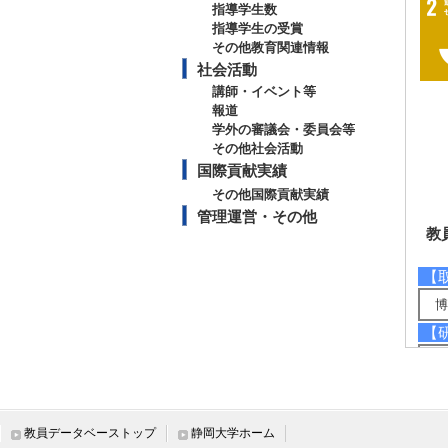
指導学生数
指導学生の受賞
その他教育関連情報
社会活動
講師・イベント等
報道
学外の審議会・委員会等
その他社会活動
国際貢献実績
その他国際貢献実績
管理運営・その他
教
【
博
【
環
環
ラ
ラ
教員データベーストップ
静岡大学ホーム
【