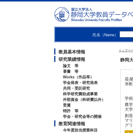
氏名（Name）
トップペ
教員基本情報
研究業績情報
静岡大
論文 等
著書 等
Works（作品等）
長尾
学会発表・研究発表
准教
共同・受託研究
科学研究費助成事業
学術
外部資金（科研費以外）
農学
受賞
大学
特許 等
創造
学会・研究会等の開催
マリ
教育関連情報
グリ
今年度担当授業科目