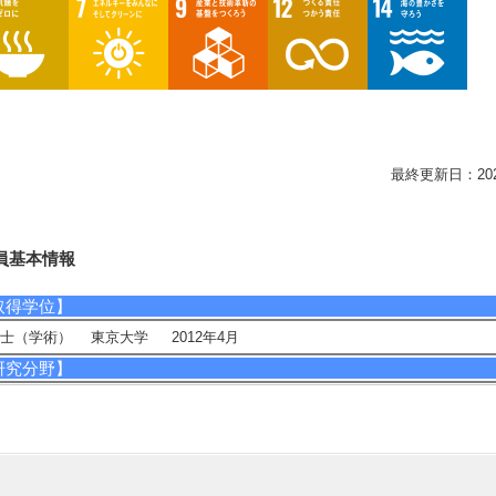
最終更新日：2026/0
員基本情報
取得学位】
士（学術） 東京大学 2012年4月
研究分野】
境・農学 - 循環型社会システム
境・農学 - 環境負荷低減技術、保全修復技術
イフサイエンス - 植物分子、生理科学
イフサイエンス - 構造生物化学
相談に応じられる教育・研究・社会連携分野】