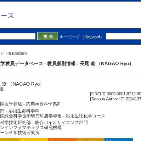
キーワード（Keyword）
ージ
>
教員個別情報
学教員データベース - 教員個別情報 : 長尾 遼 （NAGAO Ryo）
 遼 （NAGAO Ryo）
授
[ORCID] 0000-0001-8212-3
[Scopus Author ID] 229413
院農学領域 - 応用生命科学系列
部 - 応用生命科学科
院総合科学技術研究科農学専攻 - 応用生物化学コース
科学技術研究部 - 統合バイオサイエンス部門
ンインフォマティクス研究機構
ーン科学技術研究所