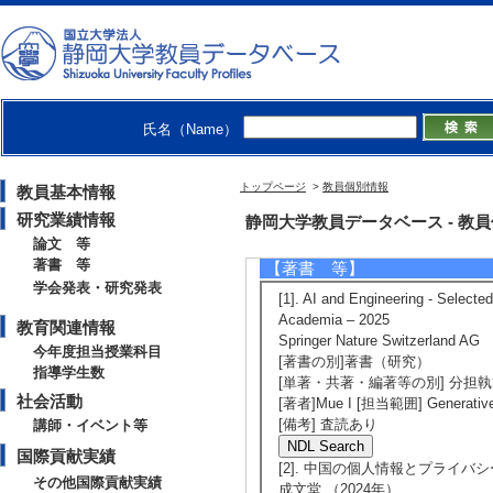
[著者] Mue I
[5]. Characteristics
ata and privacy rig
Nagoya University
氏名（Name）
有 [国際共著論文]
[責任著者・共著者
トップページ
>
教員個別情報
教員基本情報
[著者] 伊 夢瑛
研究業績情報
静岡大学教員データベース - 教員個別
論文 等
著書 等
【著書 等】
学会発表・研究発表
[1]. AI and Engineering - Selecte
Academia – 2025
教育関連情報
Springer Nature Switzerland A
今年度担当授業科目
[著書の別]著書（研究）
指導学生数
[単著・共著・編著等の別] 分担
社会活動
[著者]Mue I [担当範囲] Generative AI
[備考] 査読あり
講師・イベント等
国際貢献実績
[2]. 中国の個人情報とプライバ
その他国際貢献実績
成文堂 （2024年）