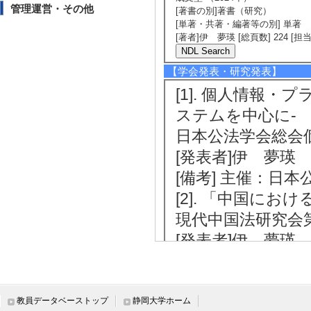
管理運営・その他
[著書の別]著書（研究）
[単著・共著・編著等の別] 単著
[著者]伊 夢瑛 [総頁数] 224 [担
【学会発表・研究発表】
[1]. 個人情報
ステムを中心に-
日本公法学会総会個
[発表者]伊 夢瑛
[備考] 主催：日
[2]. 「中国にお
現代中国法研究会第
[発表者]伊 夢瑛
[備考] 主催：現
[3]. Generative AI 
Laws
教員データベーストップ
静岡大学ホーム