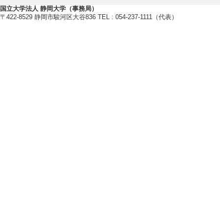
Inter-Academi
国立大学法人 静岡大学（事務局）
〒422-8529 静岡市駿河区大谷836 TEL : 054-237-1111（代表）
[発表者]Mue I
[備考] 主催：Int
[4]. An Analysis on
l Renminbi
2nd Internationa
招待講演以外
[発表者]Mue I
[備考] 開催地：ドバ
[5]. Chinese-style 
the 27th IPSA Wor
招待講演以外
[発表者]Mue I
[備考] 開催地：ア
ional Political Sci