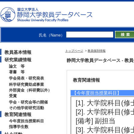
[1]. 日本リス
半島の自然災害と地
)
[2]. リスク学会
氏名（Name）
[備考] 日本リス
ともなう極端気
トップページ
>
教員個別情報
教員基本情報
コメンテーター
研究業績情報
静岡大学教員データベース - 教員個別
論文 等
著書 等
学会発表・研究発表
教育関連情報
科学研究費助成事業
外部資金（科研費以外）
【今年度担当授業科目】
受賞
[1]. 大学院科目(
学会・研究会等の開催
その他学術研究活動
[2]. 大学院科目(
教育関連情報
[備考] 副担当
今年度担当授業科目
指導学生数
[3]. 大学院科目(