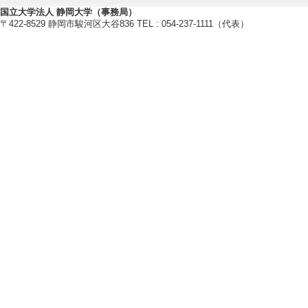
2022年度
国立大学法人 静岡大学（事務局）
〒422-8529 静岡市駿河区大谷836 TEL : 054-237-1111（代表）
社会活動
【講師・イベント等】
[1]. セミナー 
提供：福島県民にと
7月 )
[備考] 浜松市防
[2]. シンポジウ
[内容] 第37回
[備考] パシフィコ
【学外の審議会・委員会等】
[1]. 客員准教授 （
[活動内容]防災