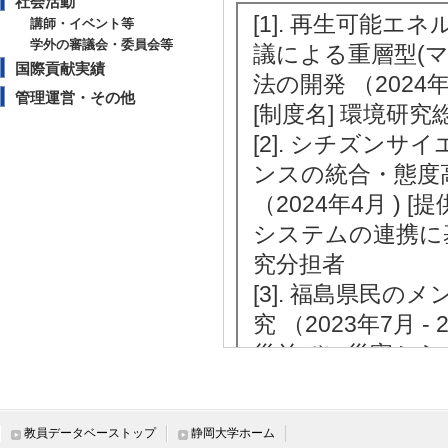
社会活動
[1]. 再生可能
講師・イベント等
学外の審議会・委員会等
議による重層型(
国際貢献実績
法の開発 （2024年
管理運営・その他
[制度名] 環境研究
[2]. シチズン
ンスの統合・態度
（2024年4月 ) 
システムの連携に基
究分担者
[3]. 福島県民
究 （2023年7月 -
災並びに災害からの
研究代表者
[4]. メンタル
教員データベーストップ
静岡大学ホーム
方法の提案 （2020年