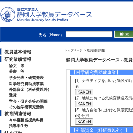
外
[発表者]小杉素子
[5]. メガソー
る満足度要因の分
氏名（Name）
第53回環境システ
外
トップページ
>
教員個別情報
教員基本情報
[発表者]稲葉久之
研究業績情報
静岡大学教員データベース - 教員個別
論文 等
著書 等
【科学研究費助成事業】
学会発表・研究発表
[1]. ナラティブを用いた気候変動リ
科学研究費助成事業
表
外部資金（科研費以外）
受賞
[2]. 地域における気候変動適応策の
学会・研究会等の開催
その他学術研究活動
[3]. 地方自治体における気候変動
教育関連情報
(B) 分担
今年度担当授業科目
指導学生数
【外部資金（科研費以外）】