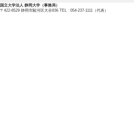
国立大学法人 静岡大学（事務局）
放射線の健康影響に
〒422-8529 静岡市駿河区大谷836 TEL : 054-237-1111（代表）
【受賞】
[1]. ヤマハ賞
究開発 （2022年1
[受賞者] 境澤由
木康之 [授与機関
【学会・研究会等の開催】
[1]. 自主勉強
ション」 （2025年
[役割] 責任者(議
[備考] 工学領
よび近隣地域の職
研究会。 産業・
を取り扱う。