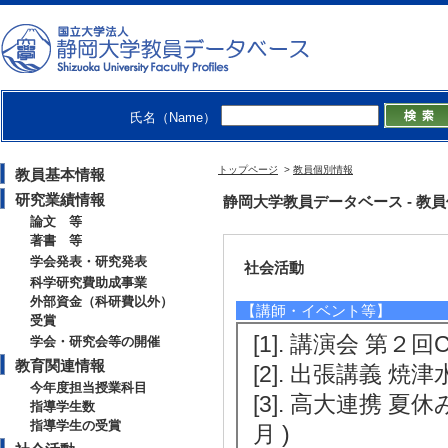
[授与団体名] 第
[4]. 優秀ポスター
[受賞学生氏名] 金
[授与団体名] 第
氏名（Name）
[5]. 最優秀ポスタ
[受賞学生氏名] 花
トップページ
>
教員個別情報
教員基本情報
[授与団体名] 第
研究業績情報
静岡大学教員データベース - 教員個別
論文 等
著書 等
学会発表・研究発表
社会活動
科学研究費助成事業
外部資金（科研費以外）
【講師・イベント等】
受賞
[1]. 講演会 第２
学会・研究会等の開催
教育関連情報
[2]. 出張講義 焼津
今年度担当授業科目
[3]. 高大連携 
指導学生数
指導学生の受賞
月 )