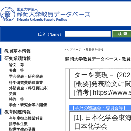
[4]. その他 
み、伸縮する分子結晶
5日)
[概要]発表論文
氏名（Name）
[備考] 毎日新聞 | https
113000c
トップページ
>
教員個別情報
教員基本情報
[5]. その他 
研究業績情報
静岡大学教員データベース - 教員個別情
結晶を合理的に設計
論文 等
著書 等
ターを実現－ (202
学会発表・研究発表
[概要]発表論文
科学研究費助成事業
外部資金（科研費以外）
[備考] https://www.
受賞
特許 等
学会・研究会等の開催
【学外の審議会・委員会等】
教育関連情報
[1]. 日本化学会東海
今年度担当授業科目
指導学生数
日本化学会
指導学生の受賞