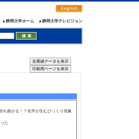
▲静岡大学ホーム
▲静岡大学テレビジョン
5/8
全件表示
、折れ曲がる！？化学が生むびっくり現象
行った