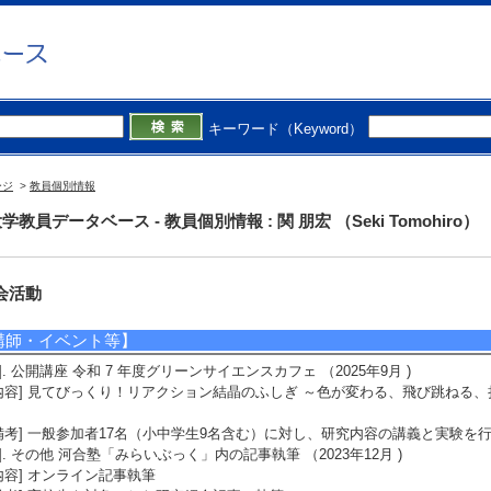
授与団体名] 日本化学会
3]. 理学部化学コース 専攻長賞2025 (2026年3月)
受賞学生氏名] 池田 昌弘 (総合科学技術研究科)
授与団体名] 静岡大学
4]. 日本化学会東海支部長賞 (2025年3月)
受賞学生氏名] 岡田 拓己 (総合科学技術研究科)
キーワード（Keyword）
授与団体名] 日本化学会
5]. 第14回CSJ化学フェスタ2024 優秀ポスター発表賞 (2024年10月)
受賞学生氏名] 岡田 拓己 (総合科学技術研究科)
ージ
>
教員個別情報
授与団体名] 日本化学会
学教員データベース - 教員個別情報 : 関 朋宏 （Seki Tomohiro）
会活動
講師・イベント等】
1]. 公開講座 令和 7 年度グリーンサイエンスカフェ （2025年9月 )
内容] 見てびっくり！リアクション結晶のふしぎ ～色が変わる、飛び跳ねる
備考] 一般参加者17名（小中学生9名含む）に対し、研究内容の講義と実験を
2]. その他 河合塾「みらいぶっく」内の記事執筆 （2023年12月 )
内容] オンライン記事執筆