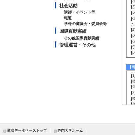
[
社会活動
[
講師・イベント等
[
報道
[
学外の審議会・委員会等
た
[
国際貢献実績
[
その他国際貢献実績
[
管理運営・その他
[
[
【
[
[
[
[
[
[備
[
[
[
[
教員データベーストップ
静岡大学ホーム
(