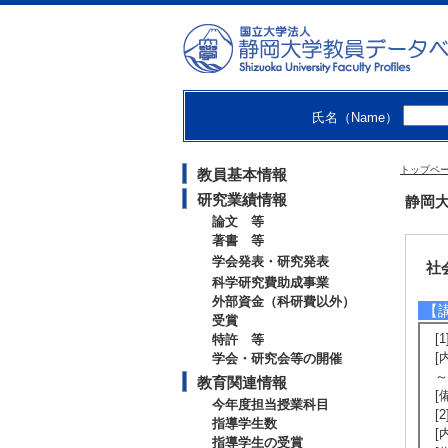
[
[
[
[
[
[
氏名（Name）
[
[
[
トップペ
教員基本情報
[
研究業績情報
静岡大
論文 等
著書 等
学会発表・研究発表
社
科学研究費助成事業
外部資金（科研費以外）
【
受賞
[
特許 等
[
学会・研究会等の開催
～
教育関連情報
[
今年度担当授業科目
[
指導学生数
[
指導学生の受賞