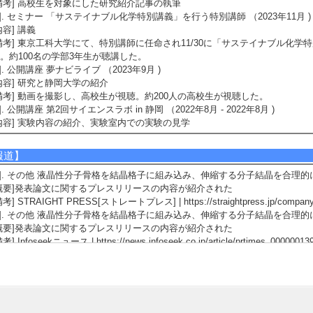
備考] 高校生を対象にした研究紹介記事の執筆
3]. セミナー 「サステイナブル化学特別講義」を行う特別講師 （2023年11月 )
内容] 講義
備考] 東京工科大学にて、特別講師に任命され11/30に「サステイナブル化
。約100名の学部3年生が聴講した。
4]. 公開講座 夢ナビライブ （2023年9月 )
内容] 研究と静岡大学の紹介
備考] 動画を撮影し、高校生が視聴。約200人の高校生が視聴した。
5]. 公開講座 第2回サイエンスラボ in 静岡 （2022年8月 - 2022年8月 )
内容] 実験内容の紹介、実験室内での実験の見学
報道】
1]. その他 液晶性分子骨格を結晶格子に組み込み、伸縮する分子結晶を合理的に設計
概要]発表論文に関するプレスリリースの内容が紹介された
備考] STRAIGHT PRESS[ストレートプレス] | https://straightpress.jp/company_n
2]. その他 液晶性分子骨格を結晶格子に組み込み、伸縮する分子結晶を合理的に設計
概要]発表論文に関するプレスリリースの内容が紹介された
考] Infoseekニュース | https://news.infoseek.co.jp/article/prtimes_00000013
3]. その他 液晶性分子骨格を結晶格子に組み込み、伸縮する分子結晶を合理的に設計
概要]発表論文に関するプレスリリースの内容が紹介された
備考] 時事ドットコム | https://www.jiji.com/jc/article?k=000000139.000096787
4]. その他 プレスリリース：液晶性分子骨格を結晶格子に組み込み、伸縮する分
2026年6月25日)