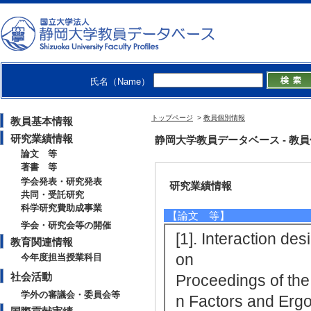
人文・社会 - 実験心理学
人文・社会 - 認知科学
情報通信 - 知能情報学
情報通信 - ヒューマンインタフ
【所属学会】
氏名（Name）
・日本認知科学会
・Cognitive Science Society
・Association for Computing Mac
トップページ
>
教員個別情報
教員基本情報
研究業績情報
静岡大学教員データベース - 教員個別情
論文 等
著書 等
学会発表・研究発表
研究業績情報
共同・受託研究
科学研究費助成事業
【論文 等】
学会・研究会等の開催
[1]. Interaction des
教育関連情報
on
今年度担当授業科目
社会活動
Proceedings of the
学外の審議会・委員会等
n Factors and Er