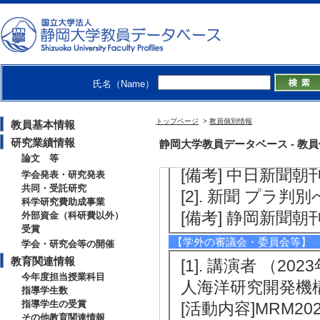
[1]. 日本生物学オリ
7月 )
氏名（Name）
社会活動
トップページ
>
教員個別情報
教員基本情報
【報道】
研究業績情報
静岡大学教員データベース - 教員個別情
[1]. 新聞 海洋ごみ
論文 等
[備考] 中日新聞朝
学会発表・研究発表
共同・受託研究
[2]. 新聞 プラ判別
科学研究費助成事業
[備考] 静岡新聞朝
外部資金（科研費以外）
受賞
【学外の審議会・委員会等】
学会・研究会等の開催
教育関連情報
[1]. 講演者 （202
今年度担当授業科目
人海洋研究開発機
指導学生数
指導学生の受賞
[活動内容]MRM202
その他教育関連情報