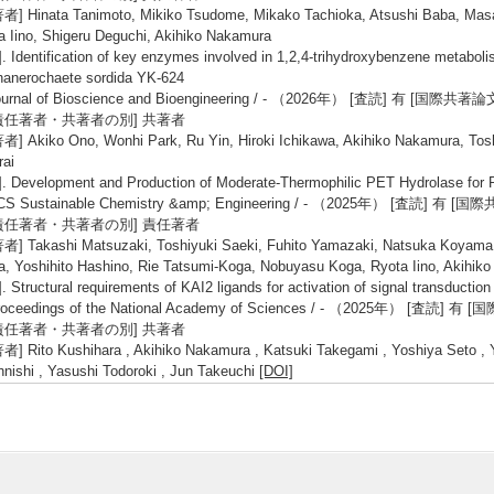
者] Hinata Tanimoto, Mikiko Tsudome, Mikako Tachioka, Atsushi Baba, Masa
a Iino, Shigeru Deguchi, Akihiko Nakamura
]. Identification of key enzymes involved in 1,2,4-trihydroxybenzene metaboli
anerochaete sordida YK-624
ournal of Bioscience and Bioengineering / - （2026年） [査読] 有 [国際
責任著者・共著者の別] 共著者
者] Akiko Ono, Wonhi Park, Ru Yin, Hiroki Ichikawa, Akihiko Nakamura, Tosh
rai
]. Development and Production of Moderate-Thermophilic PET Hydrolase for 
CS Sustainable Chemistry &amp; Engineering / - （2025年） [査読] 
責任著者・共著者の別] 責任著者
者] Takashi Matsuzaki, Toshiyuki Saeki, Fuhito Yamazaki, Natsuka Koyama,
a, Yoshihito Hashino, Rie Tatsumi-Koga, Nobuyasu Koga, Ryota Iino, Akihi
]. Structural requirements of KAI2 ligands for activation of signal transduction
roceedings of the National Academy of Sciences / - （2025年） [査読
責任著者・共著者の別] 共著者
者] Rito Kushihara , Akihiko Nakamura , Katsuki Takegami , Yoshiya Seto , 
nishi , Yasushi Todoroki , Jun Takeuchi
[DOI]
学会発表・研究発表】
]. Development and single-molecule binding-analysis of plastic hydrolase enz
RM2023/IUMRS ICA2023 Symposium E-1 Precise Material Science for Degr