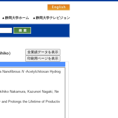
▲静岡大学ホーム
▲静岡大学テレビジョン
hiko）
n a Nanofibrous
N
-Acetylchitosan Hydrog
kihiko Nakamura, Kazunori Nagaki, Ne
y and Prolongs the Lifetime of Productiv