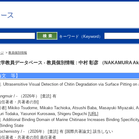
日本応用糖質科学会
日本生物物理学会
個人ホームページ】
tps://wwp.shizuoka.ac.jp/funcbiomol/
キーワード（Keyword）
ージ
>
教員個別情報
究業績情報
学教員データベース - 教員個別情報 : 中村 彰彦 （NAKAMURA Aki
論文 等】
]. Ultrasensitive Visual Detection of Chitin Degradation via Surface Pitting o
angmuir / - （2026年） [査読] 有
責任著者・共著者の別]
者] Mikiko Tsudome, Mikako Tachioka, Atsushi Baba, Masayuki Miyazaki, A
ri Todaka, Yasunori Kurosawa, Shigeru Deguchi
[URL]
]. Additional Binding Domain of Marine Chitinase Increases Binding Specificit
Binding State
iochemistry / - （2026年） [査読] 有 [国際共著論文] 該当しない
責任著者・共著者の別] 責任著者