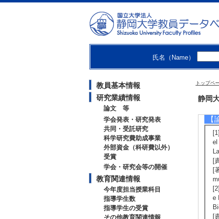
・
・
【
ht
氏名（Name）
トップペ
教員基本情報
研究業績情報
研
静岡大
論文 等
【
学会発表・研究発表
共同・受託研究
[1
科学研究費助成事業
el
外部資金（科研費以外）
L
受賞
[
学会・研究会等の開催
[著
教育関連情報
mu
[2
今年度担当授業科目
e 
指導学生数
B
指導学生の受賞
[
その他教育関連情報