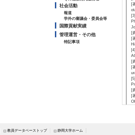
[著
社会活動
ot
報道
[3
学外の審議会・委員会等
Ph
国際貢献実績
J
[
管理運営・その他
[著
特記事項
Hi
[4
A
[
[著
ur
[5
P
[
[著
Oh
【
[1
M
教員データベーストップ
静岡大学ホーム