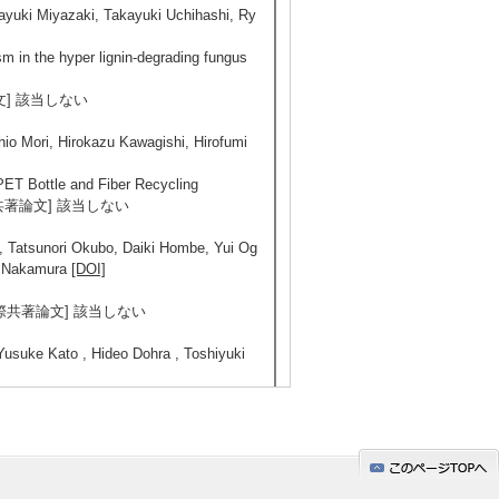
yuki Miyazaki, Takayuki Uchihashi, Ry
sm in the hyper lignin-degrading fungus
共著論文] 該当しない
io Mori, Hirokazu Kawagishi, Hirofumi
PET Bottle and Fiber Recycling
有 [国際共著論文] 該当しない
 Tatsunori Okubo, Daiki Hombe, Yui Og
ko Nakamura
[DOI]
] 有 [国際共著論文] 該当しない
Yusuke Kato , Hideo Dohra , Toshiyuki
5/49
全件表示
yme for recycling
adation and Stability （2023年12月16