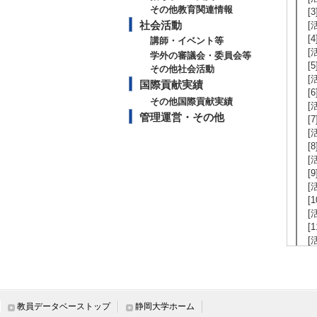
その他教育関連情報
[
社会活動
[
[
講師・イベント等
[
学外の審議会・委員会等
[
その他社会活動
[
国際貢献実績
[
その他国際貢献実績
[
管理運営・その他
[
[
[
[
[
[
[
[
[
[
[
教員データベーストップ
静岡大学ホーム