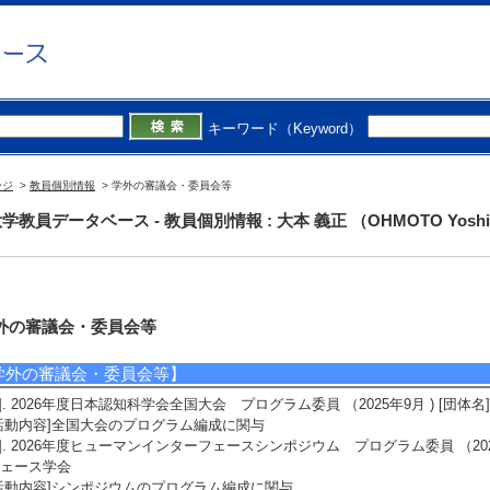
キーワード（Keyword）
ージ
>
教員個別情報
> 学外の審議会・委員会等
学教員データベース - 教員個別情報 : 大本 義正 （OHMOTO Yoshi
外の審議会・委員会等
学外の審議会・委員会等】
1]. 2026年度日本認知科学会全国大会 プログラム委員 （2025年9月 ) [団体
活動内容]全国大会のプログラム編成に関与
2]. 2026年度ヒューマンインターフェースシンポジウム プログラム委員 （202
ェース学会
活動内容]シンポジウムのプログラム編成に関与