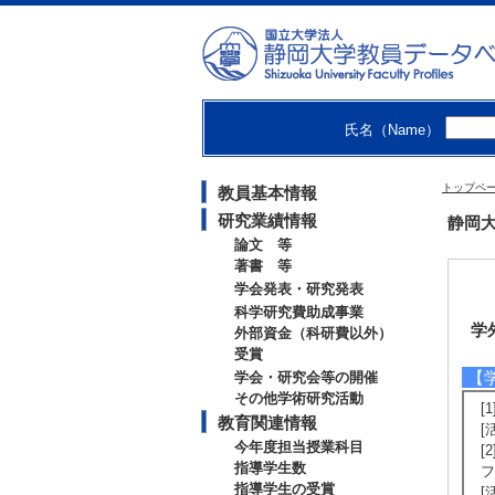
氏名（Name）
トップペ
教員基本情報
研究業績情報
静岡大
論文 等
著書 等
学会発表・研究発表
科学研究費助成事業
学
外部資金（科研費以外）
受賞
【
学会・研究会等の開催
その他学術研究活動
[
教育関連情報
[
今年度担当授業科目
[
指導学生数
フ
指導学生の受賞
[