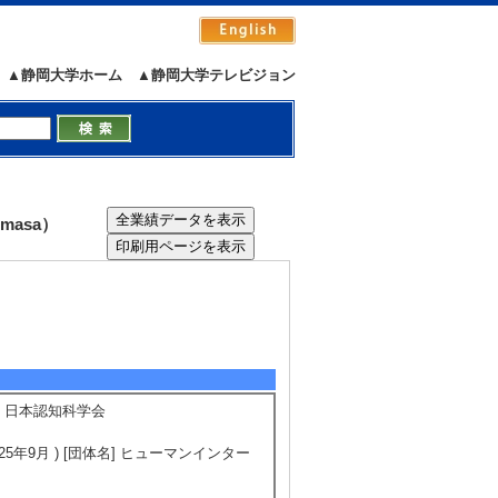
▲静岡大学ホーム
▲静岡大学テレビジョン
masa）
名] 日本認知科学会
5年9月 ) [団体名] ヒューマンインター