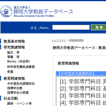
10月)
[受賞者] 占部史人 [
CUBE 実行委員
[3]. シャルジャ
氏名（Name）
3年2月)
[受賞者] 占部史
トップページ
>
教員個別情報
教員基本情報
ン、アラブ首長国
研究業績情報
静岡大学教員データベース - 教員個別
論文 等
著書 等
Works（作品等）
教育関連情報
科学研究費助成事業
受賞
【今年度担当授業科目】
教育関連情報
[1]. 学部専門科目 
今年度担当授業科目
[2]. 学部専門科目 
指導学生数
指導学生の受賞
[3]. 学部専門科目 
社会活動
[4]. 学部専門科目 
講師・イベント等