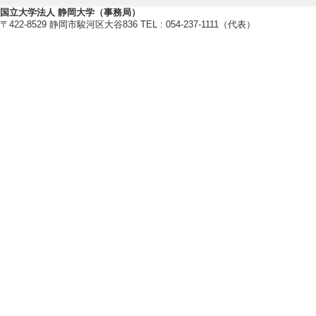
卒研指導学生数（4年
国立大学法人 静岡大学（事務局）
〒422-8529 静岡市駿河区大谷836 TEL : 054-237-1111（代表）
2021年度
卒研指導学生数（3年
卒研指導学生数（4年
【指導学生の受賞】
[1]. 地域創造学環賞
[受賞学生氏名] 大
[授与団体名] 静
[2]. 地域創造学環賞
[受賞学生氏名] 長
[授与団体名] 静
[3]. 地域創造学環賞
[受賞学生氏名] 白
[授与団体名] 静