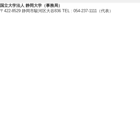
【所属学会】
国立大学法人 静岡大学（事務局）
〒422-8529 静岡市駿河区大谷836 TEL : 054-237-1111（代表）
・美術科教育学会
・大学美術教育学会
【個人ホームページ】
http://www.fumitourabe.com
研究業績情報
【論文 等】
[1]. 現代美術
タレーション作品
静岡大学教育学部附属
[査読] 有 [国際共
[責任著者・共著者
[著者] 占部史人
[DO