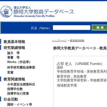
氏名（Name）
トップページ
>
教員個別情報
教員基本情報
研究業績情報
静岡大学教員データベース - 教員個別
論文 等
著書 等
Works（作品等）
占部 史人 （URABE Fumito）
科学研究費助成事業
講師
学術院教育学領域 - 美術教育系列
受賞
教育学部 - 美術教育
教育関連情報
大学院教育学研究科 - 学校教育
今年度担当授業科目
地域創造学環
指導学生数
指導学生の受賞
社会活動
講師・イベント等