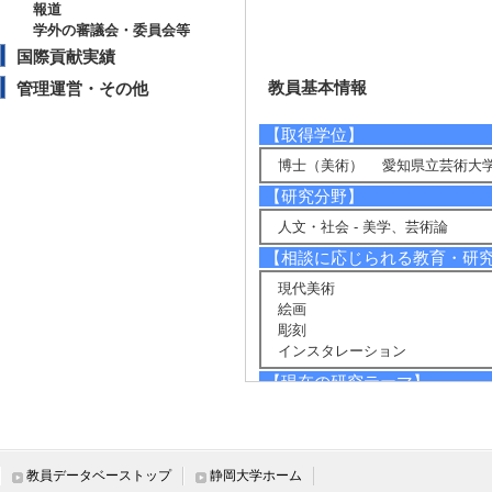
報道
学外の審議会・委員会等
国際貢献実績
教員基本情報
管理運営・その他
【取得学位】
博士（美術） 愛知県立芸術大学
【研究分野】
人文・社会 - 美学、芸術論
【相談に応じられる教育・研
現代美術
絵画
彫刻
インスタレーション
【現在の研究テーマ】
現代美術における空性の造形的表
【研究キーワード】
現代美術, インスタレーション, ド
教員データベーストップ
静岡大学ホーム