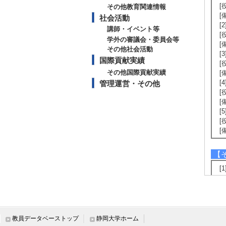
[
その他教育関連情報
[
社会活動
[
講師・イベント等
[
学外の審議会・委員会等
[
その他社会活動
[
国際貢献実績
[
その他国際貢献実績
[
[4
管理運営・その他
[
[
[
[
[
【
[
[
[
[
[
[
教員データベーストップ
静岡大学ホーム