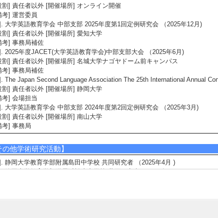
役割] 責任者以外 [開催場所] オンライン開催
備考] 運営委員
2]. 大学英語教育学会 中部支部 2025年度第1回定例研究会 （2025年12月)
役割] 責任者以外 [開催場所] 愛知大学
備考] 事務局補佐
3]. 2025年度JACET(大学英語教育学会)中部支部大会 （2025年6月)
役割] 責任者以外 [開催場所] 名城大学ナゴヤドーム前キャンパス
備考] 事務局補佐
]. The Japan Second Language Association The 25th International Annual
役割] 責任者以外 [開催場所] 静岡大学
備考] 会場担当
5]. 大学英語教育学会 中部支部 2024年度第2回定例研究会 （2025年3月)
役割] 責任者以外 [開催場所] 南山大学
備考] 事務局
その他学術研究活動】
1]. 静岡大学教育学部附属島田中学校 共同研究者 （2025年4月 )
2]. 静岡大学教育学部附属浜松小中学校 共同研究者 （2025年4月 )
3]. 静岡大学教育学部附属静岡中学校 共同研究者 （2025年4月 )
4]. 日本教科教育学会 紀要査読 （2024年12月 )
備考] 2024年度, 2025年度
5]. 日本第二言語習得学会 紀要Second Language 編集委員 （2024年4月 )