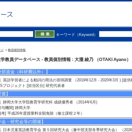
2]. 日本語母語話者による英語文法の習得困難度検証とその英語教育への応用 （ 20
C) 分担
3]. 英語学習における明示的指導・誤り訂正の効果検証と指導法への応用 （ 2021年
担
キーワード（Keyword）
4]. 英語学習者による動詞の用法の習得調査と効果的な指導法の開発 （ 2020年4月
ージ
>
教員個別情報
5]. 省略現象における日英語対照とその獲得研究 （ 2020年4月 ～ 2023年3月 ）
学教員データベース - 教員個別情報 : 大瀧 綾乃 （OTAKI Ayano）
外部資金（科研費以外）】
1]. 英語学習者による動詞の用法の習得調査 （2019年12月 - 2020年3月 ) [
Sプロジェクト [担当区分] 研究代表者
受賞】
1]. 静岡大学大学院教育学研究科 成績優秀者 （2014年6月)
授与機関] 静岡大学
備考] 平成26年度授業料全額免除（修士課程２年）
学会・研究会等の開催】
1]. 日本児童英語教育学会 第５回研究大会（兼中部支部冬季研究大会） （2026