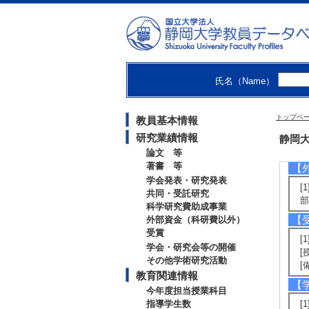
[
(
[
分
氏名（Name）
[
トップペ
教員基本情報
[
研究業績情報
静岡大
論文 等
著書 等
【
学会発表・研究発表
[
共同・受託研究
部
科学研究費助成事業
【
外部資金（科研費以外）
受賞
[
学会・研究会等の開催
[
その他学術研究活動
[
教育関連情報
【
今年度担当授業科目
指導学生数
[