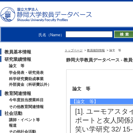
氏名（Name）
トップページ
>
教員個別情報
> 論文 等
教員基本情報
研究業績情報
静岡大学教員データベース - 教員個別
論文 等
学会発表・研究発表
科学研究費助成事業
外部資金（科研費以外）
論文 等
教育関連情報
今年度担当授業科目
【論文 等】
その他教育関連情報
[1]. ユーモアスタ
社会活動
ポートと友人関係
講師・イベント等
報道
笑い学研究 32/ 15
その他社会活動