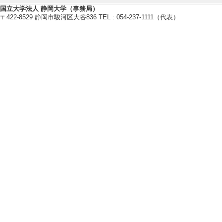
[著者] 高岡しの [
国立大学法人 静岡大学（事務局）
〒422-8529 静岡市駿河区大谷836 TEL : 054-237-1111（代表）
[4]. ユーモア
笑い学研究 30/ 10
しない
[責任著者・共著者
[著者] 高岡しの
[5]. ポール・マ
笑い学研究 28/ 65
ない
[責任著者・共著者
[著者] 高岡しの [備
[6]. 大学生に
ストレス反応との
静岡大学心理臨床研究 1
文] 該当しない