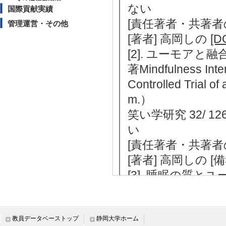
ない
国際貢献実績
[責任著者・共著者
管理運営・その他
[著者] 高岡しの
[D
[2]. ユーモアと融
著Mindfulness Inte
Controlled Trial o
m.）
笑い学研究 32/ 12
い
[責任著者・共著者
[著者] 高岡しの [
[3]. 睡眠の質
笑い学研究 31/ 11
い
[責任著者・共著者
教員データベーストップ
静岡大学ホーム