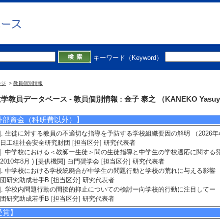
2]. 児童期から思春期への移行期における問題行動とそれを抑止する教師の関わりの
 ） 若手研究(B) 代表
3]. 小中一貫校の総合的研究 －実践と制度に着目して － （ 2018年4月 ～ 20
キーワード（Keyword）
4]. 中学生の学校適応と生徒指導に関する研究 （ 2017年4月 ～ 2018年3月 
ージ
>
教員個別情報
5]. 小中一貫校の総合的な研究 （ 2015年4月 ～ 2018年3月 ） 基盤研究(B) 分
学教員データベース - 教員個別情報 : 金子 泰之 （KANEKO Yasuy
外部資金（科研費以外）】
1]. 生徒に対する教員の不適切な指導を予防する学校組織要因の解明 （2026年4月 -
日工組社会安全研究財団 [担当区分] 研究代表者
2]. 中学校における＜教師ー生徒＞間の生徒指導と中学生の学校適応に関す
2010年8月 ) [提供機関] 白門奨学会 [担当区分] 研究代表者
3]. 中学校における学校統廃合が中学生の問題行動と学校の荒れに与える影響 （20
団研究助成若手B [担当区分] 研究代表者
4]. 学校内問題行動の間接的抑止についての検討ー向学校的行動に注目してー （20
団研究助成若手B [担当区分] 研究代表者
受賞】