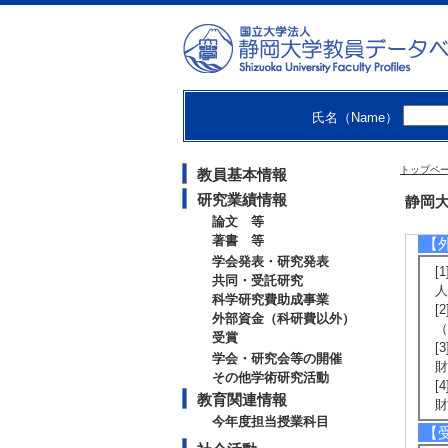
[
月
[
氏名（Name）
[
トップペ
教員基本情報
[
研究業績情報
静岡大
論文 等
著書 等
【
学会発表・研究発表
[
共同・受託研究
人
科学研究費助成事業
[
外部資金（科研費以外）
（
受賞
[
学会・研究会等の開催
財
その他学術研究活動
[
教育関連情報
財
今年度担当授業科目
【