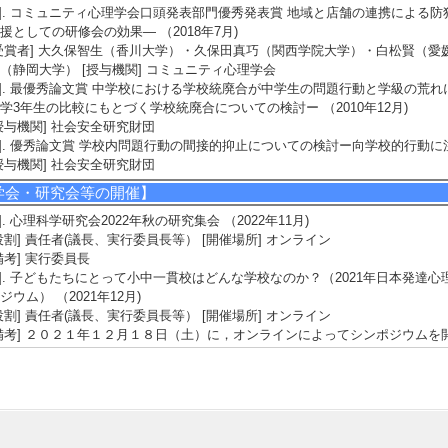
1]. コミュニティ心理学会口頭発表部門優秀発表賞 地域と店舗の連携による防
援としての研修会の効果― （2018年7月)
受賞者] 大久保智生（香川大学）・久保田真巧（関西学院大学）・白松賢（愛
（静岡大学） [授与機関] コミュニティ心理学会
2]. 最優秀論文賞 中学校における学校統廃合が中学生の問題行動と学級の荒
学3年生の比較にもとづく学校統廃合についての検討ー （2010年12月)
授与機関] 社会安全研究財団
3]. 優秀論文賞 学校内問題行動の間接的抑止についての検討ー向学校的行動に注目
授与機関] 社会安全研究財団
学会・研究会等の開催】
1]. 心理科学研究会2022年秋の研究集会 （2022年11月)
役割] 責任者(議長、実行委員長等） [開催場所] オンライン
備考] 実行委員長
2]. 子どもたちにとって小中一貫校はどんな学校なのか？（2021年日本発
ジウム） （2021年12月)
役割] 責任者(議長、実行委員長等） [開催場所] オンライン
備考] ２０２１年１２月１８日（土）に，オンラインによってシンポジウム
（和光大学），心理学の観点から都筑学先生（中央大学），現職教員の立場
）に話題提供をお願いした。コメンテーターは，加藤弘通先生（北海道大学
3]. 心理科学研究会静岡地区 地区例会（2020年度） （2021年3月)
役割] 責任者(議長、実行委員長等） [開催場所] オンライン
備考] 静岡地区運営委員として地区例会を開催した。常葉大学の太田正義先