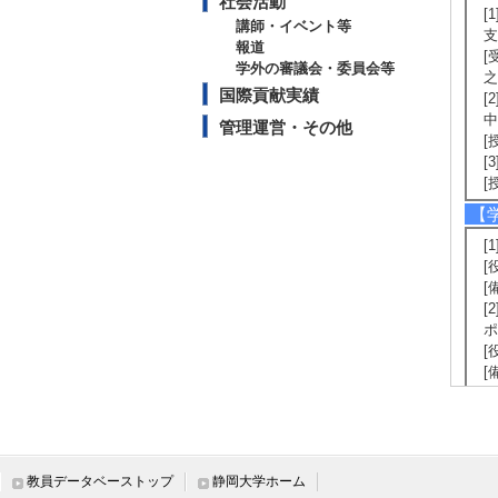
社会活動
[
講師・イベント等
支
報道
[
学外の審議会・委員会等
之
国際貢献実績
[
中
管理運営・その他
[
[
[
【
[
[
[
[
ポ
[
[
生
員
[
[
[
教員データベーストップ
静岡大学ホーム