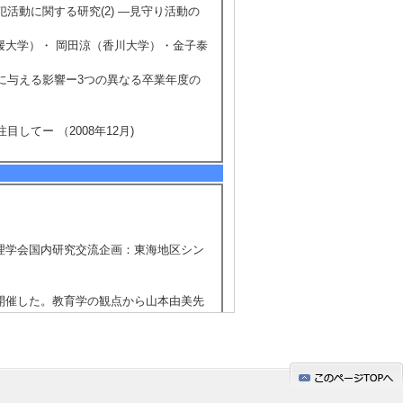
犯活動に関する研究(2) ―見守り活動の
媛大学）・ 岡田涼（香川大学）・金子泰
れに与える影響ー3つの異なる卒業年度の
してー （2008年12月)
達心理学会国内研究交流企画：東海地区シン
を開催した。教育学の観点から山本由美先
から柏原ゆう子先生（大阪 小学校教
）にお願いした。企画・司会
生に発表を依頼した。「いじめ第三者委員