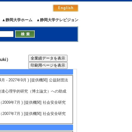
関連 （ 2018年4月 ～ 2022年3
▲静岡大学ホーム
▲静岡大学テレビジョン
21年3月 ） 基盤研究(B) 分担
） 研究成果刊行費 代表
担
uki）
5/6
全件表示
 2027年9月 ) [提供機関] 公益財団法
る発達心理学的研究（博士論文）への助成
09年7月 ) [提供機関] 社会安全研究
07年7月 ) [提供機関] 社会安全研究