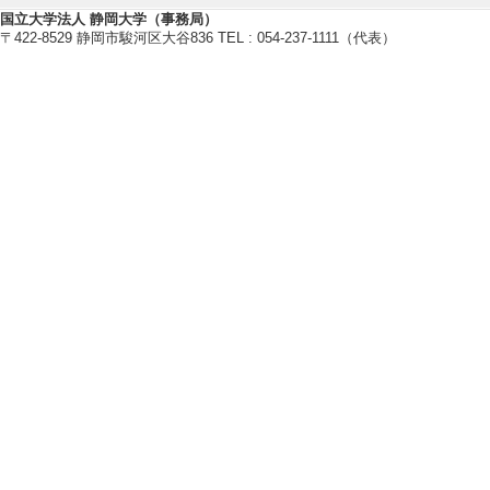
【論文 等】
国立大学法人 静岡大学（事務局）
〒422-8529 静岡市駿河区大谷836 TEL : 054-237-1111（代表）
[1]. 大学にお
域連携の可能性－
地理空間 15/01 4
ない
[責任著者・共著者
[著者] 秋元菜摘・
[2]. 大学にお
域連携の可能性―
地理空間 15/1 49
い
[責任著者・共著者
[著者] 秋元菜摘
ェクトの一部
[3]. モビリテ