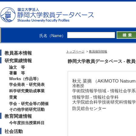
氏名（Name）
トップページ
>
教員個別情報
教員基本情報
研究業績情報
静岡大学教員データベース - 教員個別情
論文 等
著書 等
Works（作品等）
秋元 菜摘 （AKIMOTO Natsum
学会発表・研究発表
准教授
学術院情報学領域 - 情報社会学
科学研究費助成事業
情報学部 - 情報社会学科
受賞
大学院総合科学技術研究科情報学専
学会・研究会等の開催
防災総合センター
その他学術研究活動
教育関連情報
今年度担当授業科目
社会活動