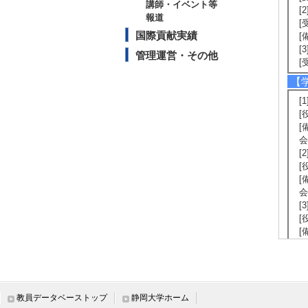
講師・イベント等
[2
報道
[
国際貢献実績
[備
[
管理運営・その他
[
【
[
[
[
会
[
[
[
会
[
[
[
体
[
[
[
当
教員データベーストップ
静岡大学ホーム