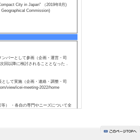
c Compact City in Japan" （2019年8月)
Geographical Commission)
員メンバーとして参画（企画・運営・司
て次回以降に検討されることとなった．
員長として実施（企画・連絡・調整・司
w/icei-meeting-2022/home
政職員・企業等） ・各自の専門やニーズについて全
3月)
ポジウムの実行委員（運営全般・会計担
nbun-db.com/news/24th_cfp