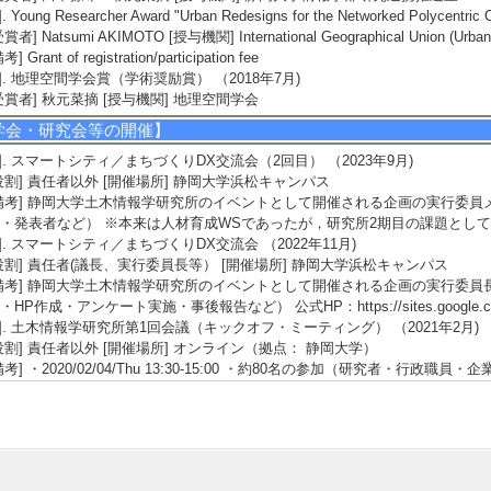
]. Young Researcher Award "Urban Redesigns for the Networked Polycentri
受賞者] Natsumi AKIMOTO [授与機関] International Geographical Union (Urban 
考] Grant of registration/participation fee
3]. 地理空間学会賞（学術奨励賞） （2018年7月)
受賞者] 秋元菜摘 [授与機関] 地理空間学会
学会・研究会等の開催】
1]. スマートシティ／まちづくりDX交流会（2回目） （2023年9月)
役割] 責任者以外 [開催場所] 静岡大学浜松キャンパス
備考] 静岡大学土木情報学研究所のイベントとして開催される企画の実行委
・発表者など） ※本来は人材育成WSであったが，研究所2期目の課題とし
2]. スマートシティ／まちづくりDX交流会 （2022年11月)
役割] 責任者(議長、実行委員長等） [開催場所] 静岡大学浜松キャンパス
備考] 静岡大学土木情報学研究所のイベントとして開催される企画の実行委
・HP作成・アンケート実施・事後報告など） 公式HP：https://sites.google.com/vie
3]. 土木情報学研究所第1回会議（キックオフ・ミーティング） （2021年2月)
役割] 責任者以外 [開催場所] オンライン（拠点： 静岡大学）
備考] ・2020/02/04/Thu 13:30-15:00 ・約80名の参加（研究者・行
での情報交換
4]. 第24回公開シンポジウム「人文科学とデータベース」実行委員会 （2019年
役割] 責任者以外 [開催場所] 静岡大学（浜松キャンパス）
備考] 科研費により設置された「人文系データベース協議会」の第24回シン
，後援団体の獲得（地理情報システム学会），発表者の募集などを担当）：http://www.ji