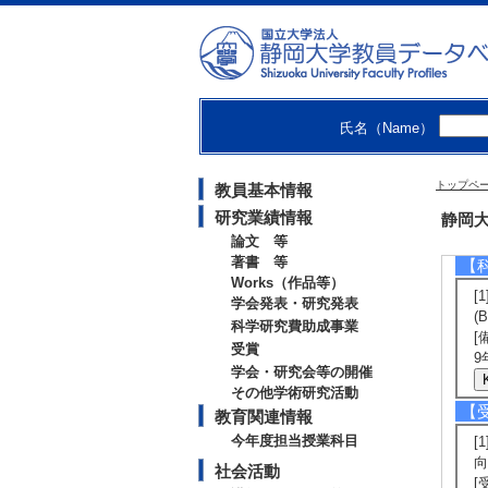
第
[
[
[
第
[
氏名（Name）
[
[
第
トップペ
教員基本情報
[
[
研究業績情報
静岡大
論文 等
著書 等
【
Works（作品等）
[
学会発表・研究発表
(
科学研究費助成事業
[
受賞
9
学会・研究会等の開催
その他学術研究活動
【
教育関連情報
今年度担当授業科目
[
向
社会活動
[