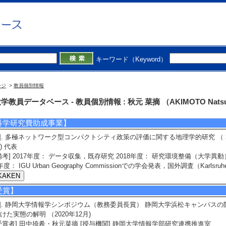
21回情報学ワークショップ （2023年12月10日） 招待講演以外
発表者]澤井 南・秋元菜摘
備考] 静岡大学情報学部
4]. 浜名湖の自然環境保全に向けた水産資源と地理空間データの整備
21回情報学ワークショップ （2023年12月10日） 招待講演以外
発表者]武富愛美・秋元菜摘
キーワード（Keyword）
備考] 静岡大学情報学部
5]. 地理情報システム（GIS）の応用に関する教育効果―浜名湖弁天島におけ
21回情報学ワークショップ （2023年12月10日） 招待講演以外
ージ
>
教員個別情報
発表者]牧田みなみ・秋元菜摘
備考] 静岡大学情報学部
学教員データベース - 教員個別情報 : 秋元 菜摘 （AKIMOTO Nats
科学研究費助成事業】
1]. 多極ネットワーク型コンパクトシティ政策の評価に関する地理学的研究 （ 201
B) 代表
備考] 2017年度： データ収集，既存研究 2018年度： 研究環境整備（大学異
年度： IGU Urban Geography Commissionでの学会発表，国外調査（Karlsruhe, St
受賞】
1]. 静岡大学情報学シンポジウム（教務委員長賞） 静岡大学浜松キャンパスの
けた実態の解明 （2020年12月)
受賞者] 田中捺希・秋元菜摘 [授与機関] 静岡大学情報学部研究連携推進室