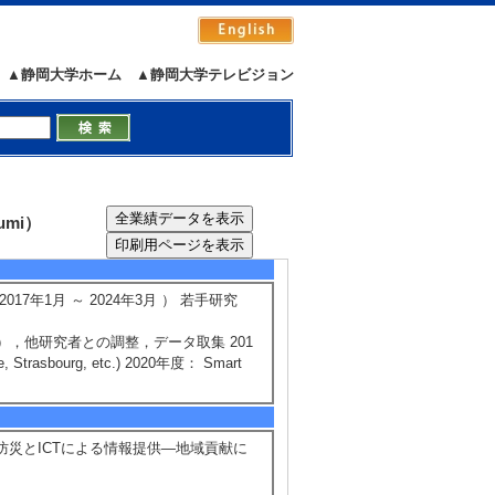
▲静岡大学ホーム
▲静岡大学テレビジョン
る観光防災の事例
umi）
5/27
全件表示
7年1月 ～ 2024年3月 ） 若手研究
動），他研究者との調整，データ取集 201
rasbourg, etc.) 2020年度： Smart
防災とICTによる情報提供―地域貢献に