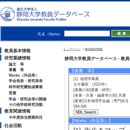
n Japan
Proceedings of Ur
ographical Union):
9/1 1-7 （201
氏名（Name）
[責任著者・共著者
[著者] Natsumi Aki
トップページ
>
教員個別情報
教員基本情報
annual meeting 20
研究業績情報
静岡大学教員データベース - 教員個別情
論文 等
著書 等
【著書 等】
Works（作品等）
[1]. 地理学事典
学会発表・研究発表
古今書院 （2023年）
科学研究費助成事業
[著書の別]著書（研究）
受賞
[単著・共著・編著等の別] 共著
学会・研究会等の開催
[著者]日本地理学会編（専門担当：
その他学術研究活動
584-585
教育関連情報
今年度担当授業科目
【Works（作品等）】
社会活動