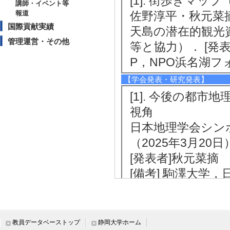
[1]. 街歩きマップ（
講師・イベント等
報道
佐野淳平・秋元菜摘 
国際貢献実績
天島の潜在的観光
管理運営・その他
等と協力）． [発
P，NPO浜名湖フ
【学会発表・研究発表】
[1]. 今後の都
視角
日本地理学会シン
（2025年3月20
[発表者]秋元菜摘
[備考] 駒澤大学
[2]. 集合被覆
の再考
第22回情報学ワー
教員データベーストップ
静岡大学ホーム