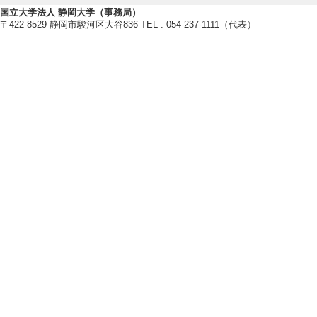
[発表者]山本隼大
国立大学法人 静岡大学（事務局）
〒422-8529 静岡市駿河区大谷836 TEL : 054-237-1111（代表）
[備考] P2B-2
[3]. 浜名湖弁
第21回情報学ワーク
[発表者]澤井 南・
[備考] 静岡大学情
[4]. 浜名湖の
備
第21回情報学ワーク
[発表者]武富愛美
[備考] 静岡大学情
[5]. 地理情報
天島における観光
第21回情報学ワーク
[発表者]牧田みな