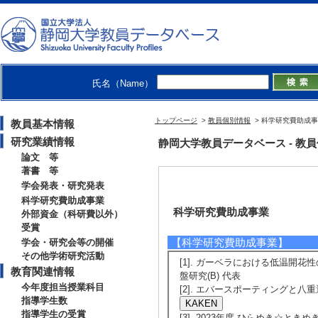
氏名（Name）
トップページ
>
教員個別情報
> 科学研究費助成
教員基本情報
研究業績情報
静岡大学教員データベース - 教員個別情
論文 等
著書 等
学会発表・研究発表
科学研究費助成事業
科学研究費助成事業
外部資金（科研費以外）
受賞
【科学研究費助成事業】
学会・研究会等の開催
その他学術研究活動
[1]. ガーベラにおける低温開花性
教育関連情報
盤研究(B) 代表
今年度担当授業科目
[2]. エバースポーティングと八重選
指導学生数
指導学生の受賞
[3]. 2023年度 ひらめき☆とき