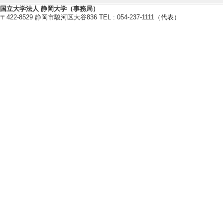
国立大学法人 静岡大学（事務局）
[12]. バラ科果樹の低温要求性マ
〒422-8529 静岡市駿河区大谷836 TEL : 054-237-1111（代表）
年3月 ） 基盤研究(B) 分担
[13]. マメ科植物と根粒菌による
特別研究員奨励費 代表
[備考] DC2