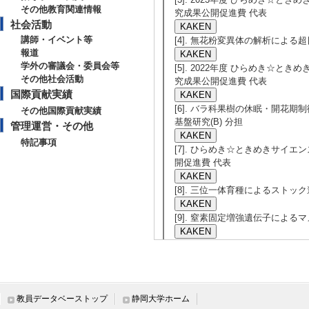
その他教育関連情報
究成果公開促進費 代表
社会活動
講師・イベント等
[4]. 無花粉変異体の解析による超日
報道
学外の審議会・委員会等
[5]. 2022年度 ひらめき☆とき
その他社会活動
究成果公開促進費 代表
国際貢献実績
[6]. バラ科果樹の休眠・開花期制
その他国際貢献実績
基盤研究(B) 分担
管理運営・その他
特記事項
[7]. ひらめき☆ときめきサイエンス
開促進費 代表
[8]. 三位一体育種によるストック遺
[9]. 窒素固定増強遺伝子によるマメ
[10]. ひらめき☆ときめきサイエン
開促進費 代表
[11]. 絶滅危惧種ナガボナツハゼ
教員データベーストップ
静岡大学ホーム
若手研究 代表