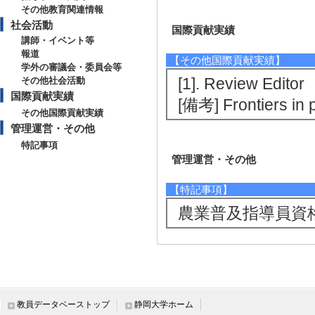
その他教育関連情報
社会活動
国際貢献実績
講師・イベント等
報道
【その他国際貢献実績】
学外の審議会・委員会等
[1]. Review Edit
その他社会活動
国際貢献実績
[備考] Frontiers in 
その他国際貢献実績
管理運営・その他
特記事項
管理運営・その他
【特記事項】
農業普及指導員資格取
教員データベーストップ
静岡大学ホーム