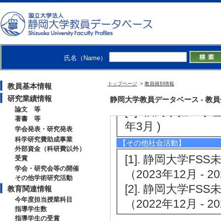
[5]. 新聞 果
を発見 (2025年9月
[備考] 毎日新聞
氏名（Name）
【学外の審議会・委員会等】
[1]. 会計 （202
トップページ
>
教員個別情報
教員基本情報
[2]. 評議員 （20
研究業績情報
静岡大学教員データベース - 教員個別情
[3]. 福岡県担い手
論文 等
著書 等
年3月 )
学会発表・研究発表
科学研究費助成事業
【その他社会活動】
外部資金（科研費以外）
[1]. 静岡大学
受賞
学会・研究会等の開催
（2023年12月 - 20
その他学術研究活動
[2]. 静岡大学
教育関連情報
今年度担当授業科目
（2022年12月 - 20
指導学生数
指導学生の受賞