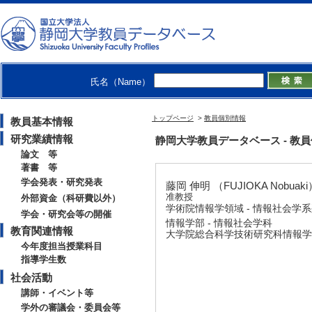
氏名（Name）
トップページ
>
教員個別情報
教員基本情報
研究業績情報
静岡大学教員データベース - 教員個別情
論文 等
著書 等
学会発表・研究発表
藤岡 伸明 （FUJIOKA Nobuaki
准教授
外部資金（科研費以外）
学術院情報学領域 - 情報社会学
学会・研究会等の開催
情報学部 - 情報社会学科
教育関連情報
大学院総合科学技術研究科情報学専
今年度担当授業科目
指導学生数
社会活動
講師・イベント等
学外の審議会・委員会等