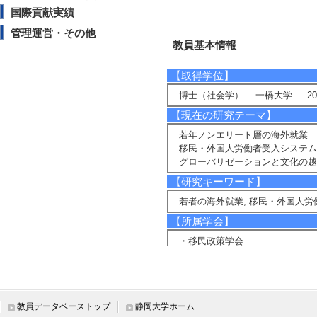
国際貢献実績
管理運営・その他
教員基本情報
【取得学位】
博士（社会学） 一橋大学 201
【現在の研究テーマ】
若年ノンエリート層の海外就業
移民・外国人労働者受入システム
グローバリゼーションと文化の越
【研究キーワード】
若者の海外就業, 移民・外国人労
【所属学会】
・移民政策学会
・観光学術学会
・日本オーストラリア学会
・日本労働社会学会
・日本社会学会
教員データベーストップ
静岡大学ホーム