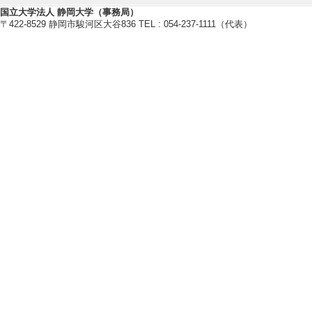
国立大学法人 静岡大学（事務局）
〒422-8529 静岡市駿河区大谷836 TEL : 054-237-1111（代表）
研究業績情報
【論文 等】
[1]. 若者向け
本の事例から得ら
オーストラリア研究 32
文] 該当しない
[責任著者・共著者
[著者] 藤岡 伸明
[2]. 海外滞在
経験者に対するイ
公益財団法人村田学術振
無 [国際共著論文]
[責任著者・共著者