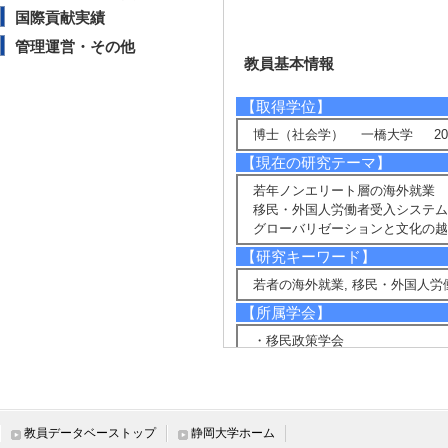
国際貢献実績
管理運営・その他
教員基本情報
【取得学位】
博士（社会学） 一橋大学 201
【現在の研究テーマ】
若年ノンエリート層の海外就業
移民・外国人労働者受入システム
グローバリゼーションと文化の越
【研究キーワード】
若者の海外就業, 移民・外国人労
【所属学会】
・移民政策学会
・観光学術学会
・日本オーストラリア学会
・日本労働社会学会
・日本社会学会
教員データベーストップ
静岡大学ホーム