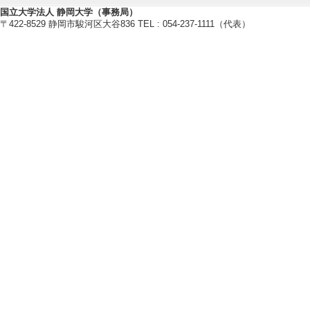
国立大学法人 静岡大学（事務局）
〒422-8529 静岡市駿河区大谷836 TEL : 054-237-1111（代表）
研究業績情報
【論文 等】
[1]. 若者向け
本の事例から得ら
オーストラリア研究 32
文] 該当しない
[責任著者・共著者
[著者] 藤岡 伸明
[2]. 海外滞在
経験者に対するイ
公益財団法人村田学術振
無 [国際共著論文]
[責任著者・共著者