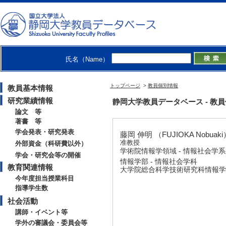
氏名（Name）
トップページ
>
教員個別情報
教員基本情報
研究業績情報
静岡大学教員データベース - 教員個別情
論文 等
著書 等
学会発表・研究発表
藤岡 伸明 （FUJIOKA Nobuaki
准教授
外部資金（科研費以外）
学術院情報学領域 - 情報社会学
学会・研究会等の開催
情報学部 - 情報社会学科
教育関連情報
大学院総合科学技術研究科情報学専
今年度担当授業科目
指導学生数
社会活動
講師・イベント等
学外の審議会・委員会等