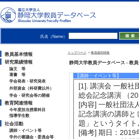
卒研指導学生数（4年
2019年度
卒研指導学生数（3年
卒研指導学生数（4年
氏名（Name）
トップページ
>
教員個別情報
教員基本情報
研究業績情報
社会活動
静岡大学教員データベース - 教員個別情
論文 等
著書 等
【講師・イベント等】
学会発表・研究発表
[1]. 講演会 一
外部資金（科研費以外）
総会記念講演 （2019
学会・研究会等の開催
教育関連情報
[内容] 一般社団
今年度担当授業科目
記念講演の講師と
指導学生数
題」というタイト
社会活動
講師・イベント等
[備考] 期日：2
学外の審議会・委員会等