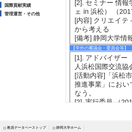
[2]. セミナー
国際貢献実績
ェ in 浜松） （201
管理運営・その他
[内容] クリエ
から考える
[備考] 静岡大学情
【学外の審議会・委員会等】
[1]. アドバイザー 
人浜松国際交流協
[活動内容]「浜
推進事業」におい
なう。
[2]. 実行委員 （20
[活動内容]「浜
推進事業」におい
書の原案作成に従
教員データベーストップ
静岡大学ホーム