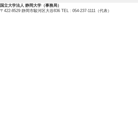
[3]. 理事 （20
国立大学法人 静岡大学（事務局）
〒422-8529 静岡市駿河区大谷836 TEL : 054-237-1111（代表）
[4]. 本部事務局員 
トラリア学会
国際貢献実績
管理運営・その他