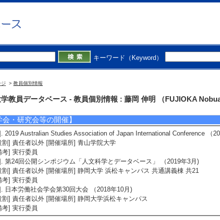
5]. ワーキングホリデー渡航者の事例から見る教育と労働の関係性
018年度シーズカフェ第1回講演会「教育と労働」 （2018年6月28日） 招待
発表者]藤岡伸明
備考] 静岡大学教育学研究科付属教員養成・研修推進高度化センター（主催
大学静岡キャンパス。
キーワード（Keyword）
外部資金（科研費以外）】
1]. 海外滞在経験がキャリアに及ぼす影響：ワーキングホリデー経験者に対
ージ
>
教員個別情報
2017年7月 - 2018年6月 ) [提供機関] 村田学術振興財団 [制度名] 研究助成 
2]. 「クール・ジャパン」の海外進出を支えたのは誰か？――豪州日本食産業の事例研究
学教員データベース - 教員個別情報 : 藤岡 伸明 （FUJIOKA Nobua
提供機関] りそなアジア・オセアニア財団 [制度名] 調査研究助成 [担当区分] 
学会・研究会等の開催】
]. 2019 Australian Studies Association of Japan International Conference 
役割] 責任者以外 [開催場所] 青山学院大学
備考] 実行委員
2]. 第24回公開シンポジウム「人文科学とデータベース」 （2019年3月)
役割] 責任者以外 [開催場所] 静岡大学 浜松キャンパス 共通講義棟 共21
備考] 実行委員
3]. 日本労働社会学会第30回大会 （2018年10月)
役割] 責任者以外 [開催場所] 静岡大学浜松キャンパス
備考] 実行委員