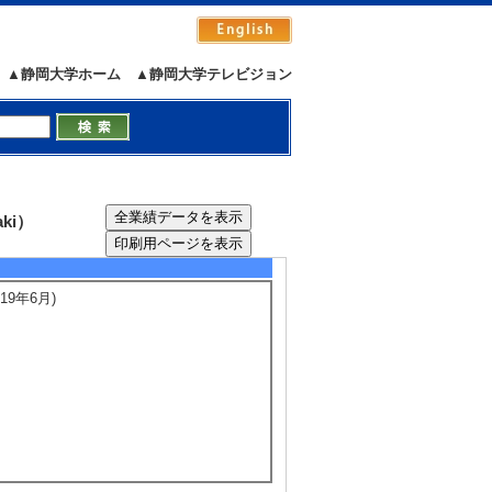
講演以外
），静岡大学道徳教育研究会（共催），静
▲静岡大学ホーム
▲静岡大学テレビジョン
5/18
全件表示
するインターネットモニター調査の分析
[担当区分] 研究代表者
 （2014年4月 - 2015年3月 )
ki）
研究代表者
（2019年6月)