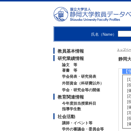
[
2
[
[
岡
氏名（Name）
【
[
トップペ
教員基本情報
（
[
研究業績情報
静岡大
[
論文 等
著書 等
【
学会発表・研究発表
[1
外部資金（科研費以外）
[
学会・研究会等の開催
[
[
教育関連情報
[
今年度担当授業科目
[
指導学生数
[
社会活動
[
講師・イベント等
[
学外の審議会・委員会等