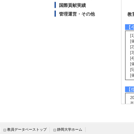
国際貢献実績
管理運営・その他
教
【
[
[
[
[
[
[
[
[
【
2
卒
卒
2
卒
卒
教員データベーストップ
静岡大学ホーム
2