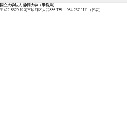
文] 該当しない
国立大学法人 静岡大学（事務局）
〒422-8529 静岡市駿河区大谷836 TEL : 054-237-1111（代表）
[責任著者・共著者
[著者] 藤岡 伸明
[5]. クィーン
渡航者の役割――
オーストラリア研究 26
文] 該当しない
[責任著者・共著者
[著者] 藤岡 伸明
【著書 等】
[1]. よくわかる観光コミュニケ
ミネルヴァ書房 （2022年）
[著書の別]著書（研究）
[単著・共著・編著等の別] 分担
[著者]須藤廣・遠藤英樹・高岡文章
28 [担当頁] 2