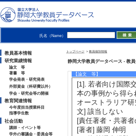
・移民政策学会
・観光学術学会
・日本オーストラリア学会
・日本労働社会学会
・日本社会学会
氏名（Name）
トップページ
>
教員個別情報
教員基本情報
研究業績情報
研究業績情報
静岡大学教員データベース - 教員個別情
論文 等
著書 等
【論文 等】
学会発表・研究発表
[1]. 若者向け
外部資金（科研費以外）
本の事例から得ら
学会・研究会等の開催
教育関連情報
オーストラリア研究 32
今年度担当授業科目
文] 該当しない
指導学生数
[責任著者・共著者
社会活動
講師・イベント等
[著者] 藤岡 伸明
学外の審議会・委員会等