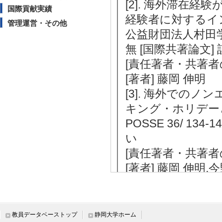
[2]. 海外滞在
国際貢献実績
経験者に対するイ
管理運営・その他
公益財団法人村田学術振
無 [国際共著論文]
[責任著者・共著者
[著者] 藤岡 伸明
[3]. 海外での
キング・ホリデー
POSSE 36/ 134
い
[責任著者・共著者
[著者] 藤岡 伸明,
[4]. オースト
ングホリデー制度
オーストラリア研究 27
教員データベーストップ
静岡大学ホーム