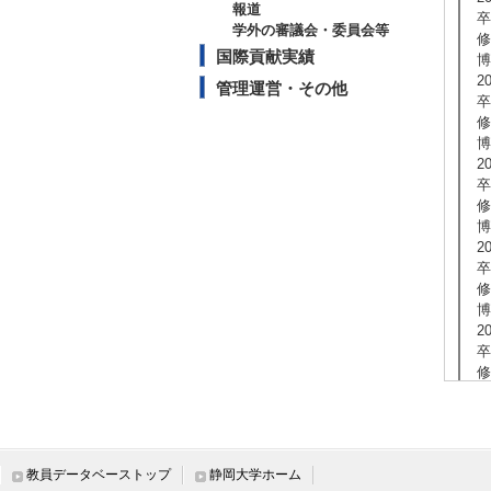
報道
卒
学外の審議会・委員会等
修
国際貢献実績
博
2
管理運営・その他
卒
修
博
2
卒
修
博
2
卒
修
博
2
卒
修
博
2
卒
修
教員データベーストップ
静岡大学ホーム
2