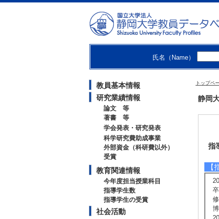
氏名（Name）
トップペ
教員基本情報
研究業績情報
静岡大
論文 等
著書 等
学会発表・研究発表
科学研究費助成事業
指
外部資金（科研費以外）
受賞
【
教育関連情報
2
今年度担当授業科目
卒
指導学生数
修
指導学生の受賞
博
社会活動
2